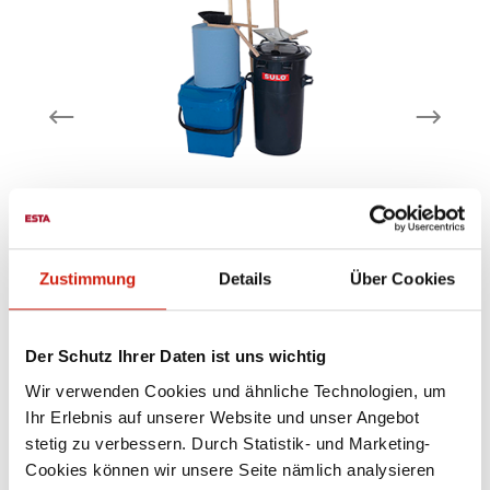
Reinigungsgeräte-Set 980-2
Zustimmung
Details
Über Cookies
tes
Dieses Set eignet sich optimal für leichtes
Kehrgut. Es beeinhaltet 6
Der Schutz Ihrer Daten ist uns wichtig
2
Reinigungsgeräte, eine Putzrolle und 2
Mülleimer: Alu Randschaufel gepreßter
Wir verwenden Cookies und ähnliche Technologien, um
n
Stielschaft (nicht genietet) Saalbesen
Ihr Erlebnis auf unserer Website und unser Angebot
mit 600 mm Besenbreite
(
397,00 €
t)
(Roßhaarmischung, für leichtes Kehrgut)
un
stetig zu verbessern. Durch Statistik- und Marketing-
Saalbesen mit 600 mm Besenbreite
Cookies können wir unsere Seite nämlich analysieren
(Arenga Bestückung, für schweres