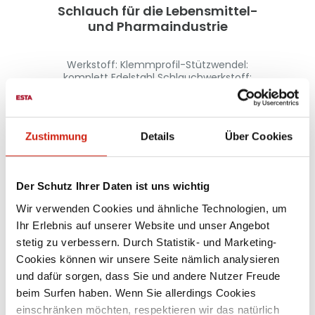
Schlauch für die Lebensmittel-
und Pharmaindustrie
Werkstoff: Klemmprofil-Stützwendel:
komplett Edelstahl Schlauchwerkstoff:
PTFE beschichtetes Glasgewebe
Materialeigenschaften: hochflexibel und
stauchbar 4:1 Scheuerschutz durch
äußeres Klemmprofil extrem gute
Ab
108,00 €
Zustimmung
Details
Über Cookies
Chemikalienbeständigkeit gute Laugen-
und Säurebeständigkeit Innenseele
lebensmittelecht nach: EG Richtlinie
2002/72/EG (ehemals 90/128/EWG)
Der Schutz Ihrer Daten ist uns wichtig
geruchs- und geschmacksfrei
Durchgangswiderstand und
Wir verwenden Cookies und ähnliche Technologien, um
Oberflächenwiderstand < 106 Ω erfüllt die
Ihr Erlebnis auf unserer Website und unser Angebot
Anforderungen der europäischen ATEX-
Richtlinie Temperaturbeständigkeit: ca.
stetig zu verbessern. Durch Statistik- und Marketing-
-150 °C bis ca. +250 °C, kurzzeitig bis ca.
Cookies können wir unsere Seite nämlich analysieren
+270 °C Anwendungen: für
und dafür sorgen, dass Sie und andere Nutzer Freude
Entstaubungs- und Absauganlagen für
die Chemieindustrie für die Lebensmittel-
beim Surfen haben. Wenn Sie allerdings Cookies
und Pharmaindustrie Weitere
einschränken möchten, respektieren wir das natürlich