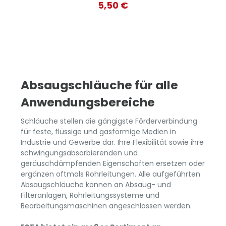
5,50 €
schnelles Öffnen und Schließen Flexibel
einsetzbar bei unterschiedlichen
Spannbereichen Werkstoff - W4
(komplett 1.4301 - V2A) Bandbreite: 9
mm In verschiedenen Spannbereichen
erhältlich
Absaugschläuche für alle
Anwendungsbereiche
Schläuche stellen die gängigste Förderverbindung
für feste, flüssige und gasförmige Medien in
Industrie und Gewerbe dar. Ihre Flexibilität sowie ihre
schwingungsabsorbierenden und
geräuschdämpfenden Eigenschaften ersetzen oder
ergänzen oftmals Rohrleitungen. Alle aufgeführten
Absaugschläuche können an Absaug- und
Filteranlagen, Rohrleitungssysteme und
Bearbeitungsmaschinen angeschlossen werden.