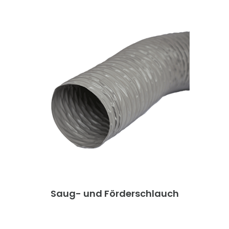
(ehemals BGR 132) zur Ableitung
elektrostatischer Aufladung bei Erdung
der Spirale Temperaturbeständigkeit: ca.
-40 °C bis ca. +90 °C, kurzzeitig bis ca.
+125 °C Anwendungen: für Absaugung
von Holzstaub und -spänen an
Holzbearbeitungsmaschinen für abrasive
Feststoffe wie Stäube, Pulver, Fasern und
Späne für Entstaubungs- und
Absauganlagen Fertigungslänge 10m
Weitere Abmessungen auf Anfrage
erhältlich - nicht für Absaugarme
geeignet!
Saug- und Förderschlauch