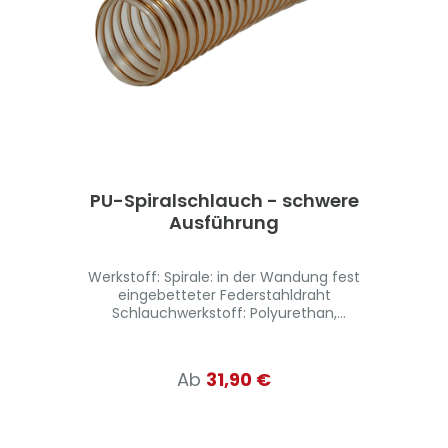
Weitere Abmessungen auf Anfrage
erhältlich - für Absaugarme geeignet
PU-Spiralschlauch - schwere
Ausführung
Werkstoff: Spirale: in der Wandung fest
eingebetteter Federstahldraht
Schlauchwerkstoff: Polyurethan,
schwerentflammbar nach DIN 4102-B1
Wandstärke ca. 0,9 mm
Materialeigenschaften: flexibel hohe
Ab
31,90 €
Abriebfestigkeit gute
Chemikalienbeständigkeit gute Öl- und
Benzinbeständigkeit schwerentflammbar
nach: -VO, DIN 4102-B1 gemäß TRBS 2153