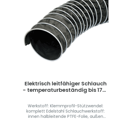
explosionsgefährdeten Bereichen (Ex-
Schutz) für aggressive Feststoffe wie
Stäube, Pulver und Fasern für aggressive
gasförmige Medien wie Dämpfe und
Rauch für Entstaubungs- und
Absauganlagen Fertigungslänge 10m
Weitere Abmessungen auf Anfrage
erhältlich- für Absaugarme geeignet
Elektrisch leitfähiger Schlauch
- temperaturbeständig bis 170°
C
Werkstoff: Klemmprofil-Stützwendel:
komplett Edelstahl Schlauchwerkstoff:
innen halbleitende PTFE-Folie, außen
beschichtetes Polyestergewebe
Materialeigenschaften: