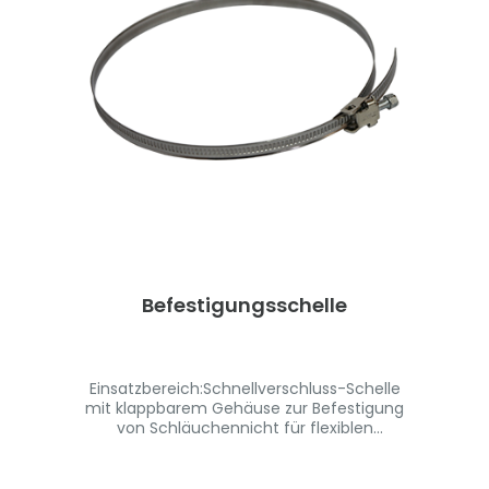
Förderung brennbarer Schüttgüter und in
explosionsgefährdeten Bereichen (Ex-
Schutz) Fertigungslänge 10m Weitere
Abmessungen und höhere Temperaturen
auf Anfrage erhältlich - Metallschlauch
nicht für Absaugarme geeignet
Befestigungsschelle
Einsatzbereich:Schnellverschluss-Schelle
mit klappbarem Gehäuse zur Befestigung
von Schläuchennicht für flexiblen
Metallschlauch
geeignetMaterialeigenschaften: klappbar
er Kopf, ermöglicht ein einfaches und