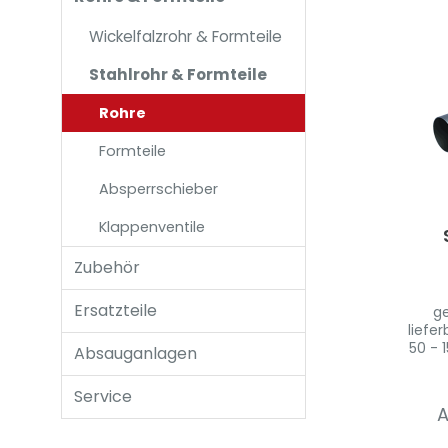
Wickelfalzrohr & Formteile
Stahlrohr & Formteile
Rohre
Formteile
Absperrschieber
Klappenventile
Zubehör
Ersatzteile
ge
liefe
50 - 
Absauganlagen
Ne
Anfra
Service
1,5
lie
Met