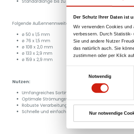
Standardlänge bis zu 6,0 m
Der Schutz Ihrer Daten ist u
Folgende Außennennweiten ab Lager lieferbar:
Wir verwenden Cookies und äh
verbessern. Durch Statistik-
ø 50 x 1,5 mm
ø 76 x 1,5 mm
Sie und andere Nutzer Freud
ø 108 x 2,0 mm
das natürlich auch. Sie könn
ø 133 x 2,9 mm
zustimmen oder per Klick auf
ø 159 x 2,9 mm
Einwilligungsauswahl
Notwendig
Nutzen:
Umfangreiches Sortiment
Optimale Strömungsverhältnisse
Robuste Verarbeitung
Schnelle und einfache Montage
Nur notwendige Cook