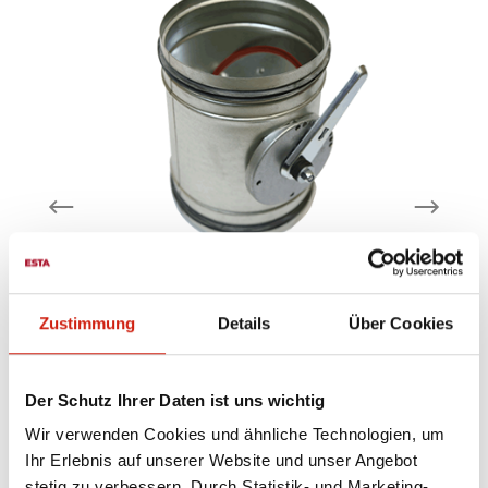
Zustimmung
Details
Über Cookies
Absperrklappe
Der Schutz Ihrer Daten ist uns wichtig
verzinktes Stahlblech Lieferbare
au
re
Nennweiten: 100 mm – 300 mm – weitere
Wir verwenden Cookies und ähnliche Technologien, um
Nennweiten auf Anfrage
Ihr Erlebnis auf unserer Website und unser Angebot
l
stetig zu verbessern. Durch Statistik- und Marketing-