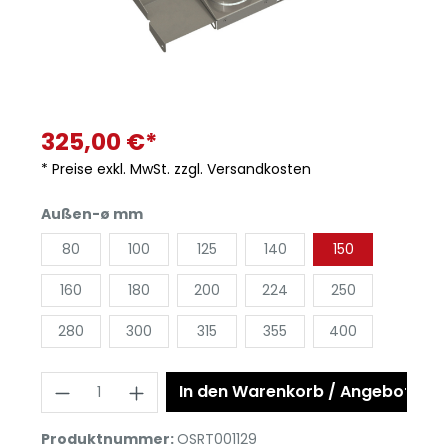
325,00 €*
* Preise exkl. MwSt. zzgl. Versandkosten
Außen-ø mm
80
100
125
140
150
160
180
200
224
250
280
300
315
355
400
In den Warenkorb / Angebot anf
Produktnummer:
OSRT001129