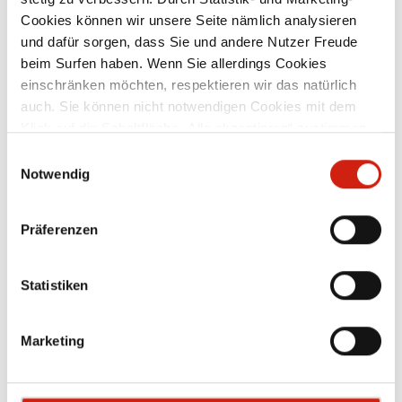
Cookies können wir unsere Seite nämlich analysieren
Ab
184,00 €
und dafür sorgen, dass Sie und andere Nutzer Freude
beim Surfen haben. Wenn Sie allerdings Cookies
einschränken möchten, respektieren wir das natürlich
Zubehör
auch. Sie können nicht notwendigen Cookies mit dem
Klick auf die Schaltfläche „Alle akzeptieren“ zustimmen
oder per Klick auf „Einstellungen“ einzelne Cookies oder
Einwilligungsauswahl
alle Cookies auswählen.
Notwendig
Präferenzen
Statistiken
Marketing