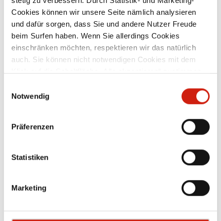
stetig zu verbessern. Durch Statistik- und Marketing-
Cookies können wir unsere Seite nämlich analysieren
Ab
161,00 €
und dafür sorgen, dass Sie und andere Nutzer Freude
beim Surfen haben. Wenn Sie allerdings Cookies
einschränken möchten, respektieren wir das natürlich
Verwandte Produkte
auch. Sie können nicht notwendigen Cookies mit dem
Klick auf die Schaltfläche „Alle akzeptieren“ zustimmen
oder per Klick auf „Einstellungen“ einzelne Cookies oder
Einwilligungsauswahl
alle Cookies auswählen.
Notwendig
Präferenzen
Statistiken
Marketing