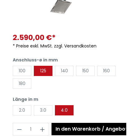
2.590,00 €*
* Preise exkl. MwSt. zzgl. Versandkosten
Anschluss-ø in mm
100
125
140
150
160
180
Länge in m
2.0
3.0
4.0
In den Warenkorb / Angebot anf