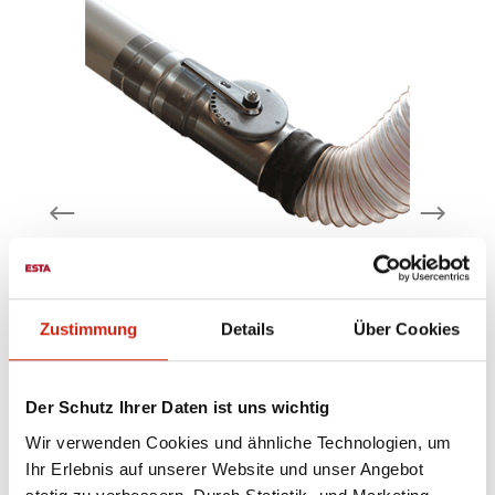
Zustimmung
Details
Über Cookies
en
Absperrklappe eingebaut in
D
den Absaugarm
Der Schutz Ihrer Daten ist uns wichtig
ng
eingebaut in Absaugarm (luftdicht)
e
Wir verwenden Cookies und ähnliche Technologien, um
Ihr Erlebnis auf unserer Website und unser Angebot