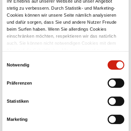
Ihr Erlebnis auf unserer Website und unser Angebot
stetig zu verbessern. Durch Statistik- und Marketing-
Cookies können wir unsere Seite nämlich analysieren
und dafür sorgen, dass Sie und andere Nutzer Freude
beim Surfen haben. Wenn Sie allerdings Cookies
einschränken möchten, respektieren wir das natürlich
ke
Müllsack 160l (20 Stk.)
auch. Sie können nicht notwendigen Cookies mit dem
Klick auf die Schaltfläche „Alle akzeptieren“ zustimmen
oder per Klick auf „Einstellungen“ einzelne Cookies oder
Einwilligungsauswahl
Packung mit 20 Stück Größe: 160 l Maße:
alle Cookies auswählen.
Notwendig
en
500 x 400 x 1.200 mm Qualität: 50 µ
M
t
Farbe: grau
M
Präferenzen
17,90 €
it
Statistiken
g
n
Marketing
e