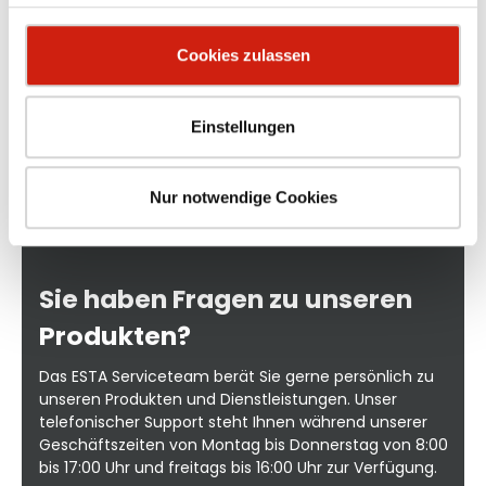
n
Cookies zulassen
L
en
p
Einstellungen
AL
2
00
l
z
es
a
Nur notwendige Cookies
ur
u
er
n
Sie haben Fragen zu unseren
R
Produkten?
 x
5
nd
Das ESTA Serviceteam berät Sie gerne persönlich zu
unseren Produkten und Dienstleistungen. Unser
telefonischer Support steht Ihnen während unserer
Geschäftszeiten von Montag bis Donnerstag von 8:00
bis 17:00 Uhr und freitags bis 16:00 Uhr zur Verfügung.