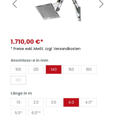
1.710,00 €*
* Preise exkl. MwSt. zzgl. Versandkosten
Anschluss-ø in mm
100
125
140
150
160
180
Länge in m
1.5
2.0
3.0
4.0
4.0*
5.0*
6.0**