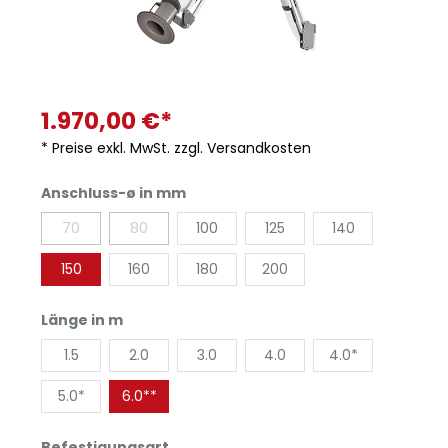
1.970,00 €*
* Preise exkl. MwSt. zzgl. Versandkosten
Anschluss-ø in mm
70
80
100
125
140
150
160
180
200
Länge in m
1.5
2.0
3.0
4.0
4.0*
5.0*
6.0**
Befestigungsart