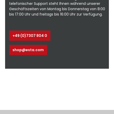
telefonischer Support steht Ihnen während unserer
Komplett vormontiert Schnelle Lieferung
te
Umfangreiches Zubehör und
A
Geschäftszeiten von Montag bis Donnerstag von 8:00
Sonderausführungen erhältlich *inklusive
bis 17:00 Uhr und freitags bis 16:00 Uhr zur Verfügung.
2,0 m Ausleger **inklusive 3,0 m
D
Ausleger Anwendung: Schleifen ⭳
Datenblatt - ohne Ausleger⭳ Datenblatt -
mit Ausleger⭳ Datenblatt -
+49 (0)7307 804 0
g:
Schwenkbereiche
shop@esta.com