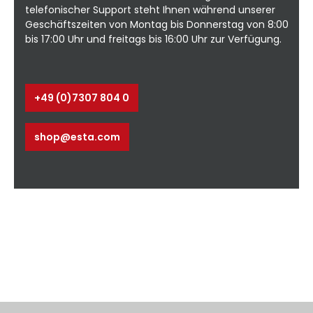
telefonischer Support steht Ihnen während unserer
Komplett vormontiert Schnelle Lieferung
te
Umfangreiches Zubehör und
A
Geschäftszeiten von Montag bis Donnerstag von 8:00
Sonderausführungen erhältlich *inklusive
bis 17:00 Uhr und freitags bis 16:00 Uhr zur Verfügung.
2,0 m Ausleger **inklusive 3,0 m
D
Ausleger Anwendung: Schleifen ⭳
Datenblatt - ohne Ausleger⭳ Datenblatt -
mit Ausleger⭳ Datenblatt -
+49 (0)7307 804 0
g:
Schwenkbereiche
shop@esta.com