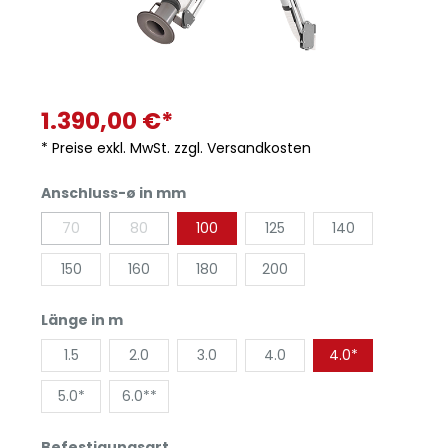
1.390,00 €*
* Preise exkl. MwSt. zzgl. Versandkosten
Anschluss-ø in mm
70
80
100
125
140
150
160
180
200
Länge in m
1.5
2.0
3.0
4.0
4.0*
5.0*
6.0**
Befestigungsart