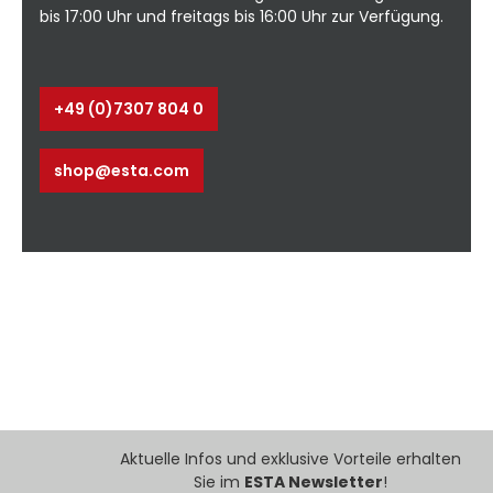
Sonderausführungen erhältlich *inklusive
bis 17:00 Uhr und freitags bis 16:00 Uhr zur Verfügung.
2,0 m Ausleger **inklusive 3,0 m
Ausleger Anwendung: Schleifen ⭳
Datenblatt - ohne Ausleger⭳ Datenblatt -
mit Ausleger⭳ Datenblatt -
+49 (0)7307 804 0
g:
Schwenkbereiche
shop@esta.com
Aktuelle Infos und exklusive Vorteile erhalten
Sie im
ESTA Newsletter
!