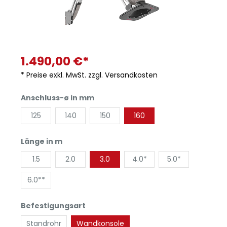
1.490,00 €*
* Preise exkl. MwSt. zzgl. Versandkosten
Anschluss-ø in mm
125
140
150
160
Länge in m
1.5
2.0
3.0
4.0*
5.0*
6.0**
Befestigungsart
Standrohr
Wandkonsole