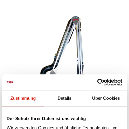
Zustimmung
Details
Über Cookies
e
Absaugarm in ATEX-
Ausführung mit Düsenhaube
Der Schutz Ihrer Daten ist uns wichtig
Wir verwenden Cookies und ähnliche Technologien, um