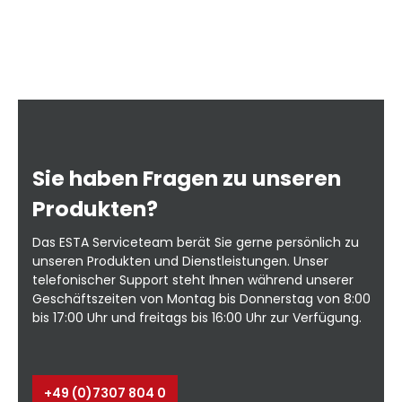
ng
ie
or
le
Ab
auf 
Sie haben Fragen zu unseren
e
W
n
B
Produkten?
ng
Das ESTA Serviceteam berät Sie gerne persönlich zu
erhä
unseren Produkten und Dienstleistungen. Unser
telefonischer Support steht Ihnen während unserer
Geschäftszeiten von Montag bis Donnerstag von 8:00
tt
bis 17:00 Uhr und freitags bis 16:00 Uhr zur Verfügung.
+49 (0)7307 804 0