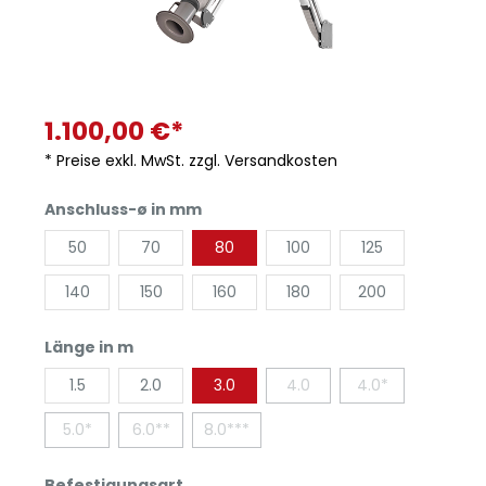
1.100,00 €*
* Preise exkl. MwSt. zzgl. Versandkosten
Anschluss-ø in mm
50
70
80
100
125
140
150
160
180
200
Länge in m
1.5
2.0
3.0
4.0
4.0*
5.0*
6.0**
8.0***
Befestigungsart