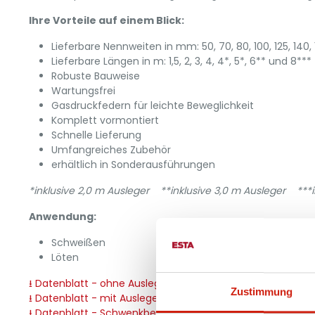
Ihre Vorteile auf einem Blick:
Lieferbare Nennweiten in mm: 50, 70, 80, 100, 125, 140, 1
Lieferbare Längen in m: 1,5, 2, 3, 4, 4*, 5*, 6** und 8***
Robuste Bauweise
Wartungsfrei
Gasdruckfedern für leichte Beweglichkeit
Komplett vormontiert
Schnelle Lieferung
Umfangreiches Zubehör
erhältlich in Sonderausführungen
*inklusive 2,0 m Ausleger **inklusive 3,0 m Ausleger ***i
Anwendung:
Schweißen
Löten
⭳ Datenblatt - ohne Ausleger
Zustimmung
⭳ Datenblatt - mit Ausleger
⭳ Datenblatt - Schwenkbereiche