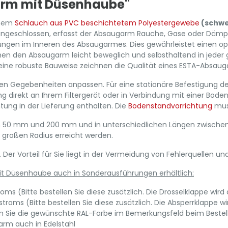
arm mit Düsenhaube"
inem
Schlauch aus PVC beschichtetem Polyestergewebe
(schw
 angeschlossen, erfasst der Absaugarm Rauche, Gase oder Dämp
ungen im Inneren des Absaugarmes. Dies gewährleistet einen op
n den Absaugarm leicht beweglich und selbsthaltend in jeder g
ine robuste Bauweise zeichnen die Qualität eines ESTA-Absau
chen Gegebenheiten anpassen. Für eine stationäre Befestigung 
g direkt an Ihrem Filtergerät oder in Verbindung mit einer Bod
ung in der Lieferung enthalten. Die
Bodenstandvorrichtung
muss
 50 mm und 200 mm und in unterschiedlichen Längen zwischen 1
großen Radius erreicht werden.
r Vorteil für Sie liegt in der Vermeidung von Fehlerquellen un
t Düsenhaube auch in Sonderausführungen erhältlich:
ms (Bitte bestellen Sie diese zusätzlich. Die Drosselklappe wird
oms (Bitte bestellen Sie diese zusätzlich. Die Absperrklappe wi
en Sie die gewünschte RAL-Farbe im Bemerkungsfeld beim Bestell
arm auch in Edelstahl