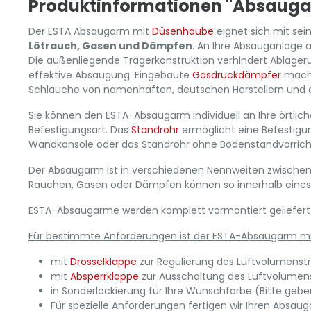
Produktinformationen "Absaug
Der ESTA Absaugarm mit
Düsenhaube
eignet sich mit se
Lötrauch, Gasen und Dämpfen
. An Ihre Absauganlage
Die außenliegende Trägerkonstruktion verhindert Ablager
effektive Absaugung. Eingebaute
Gasdruckdämpfer
mache
Schläuche von namenhaften, deutschen Herstellern und e
Sie können den ESTA-Absaugarm individuell an Ihre örtli
Befestigungsart. Das
Standrohr
ermöglicht eine Befestigun
Wandkonsole oder das Standrohr ohne Bodenstandvorricht
Der Absaugarm ist in verschiedenen Nennweiten zwischen
Rauchen, Gasen oder Dämpfen können so innerhalb eines 
ESTA-Absaugarme werden komplett vormontiert geliefert. De
Für bestimmte Anforderungen ist der ESTA-Absaugarm mi
mit
Drosselklappe
zur Regulierung des Luftvolumenstro
mit
Absperrklappe
zur Ausschaltung des Luftvolumenstr
in Sonderlackierung für Ihre Wunschfarbe (Bitte geb
Für spezielle Anforderungen fertigen wir Ihren Absaug