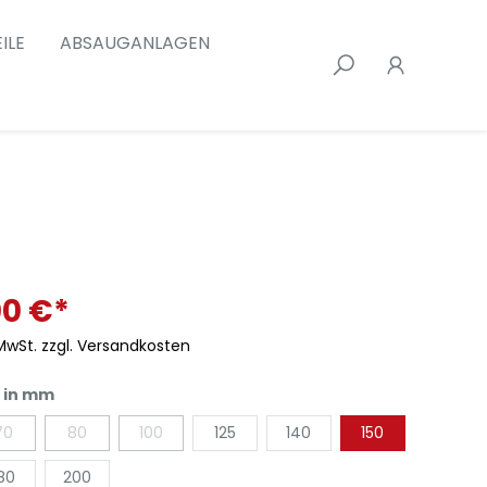
ILE
ABSAUGANLAGEN
00 €*
 MwSt. zzgl. Versandkosten
 in mm
70
80
100
125
140
150
80
200