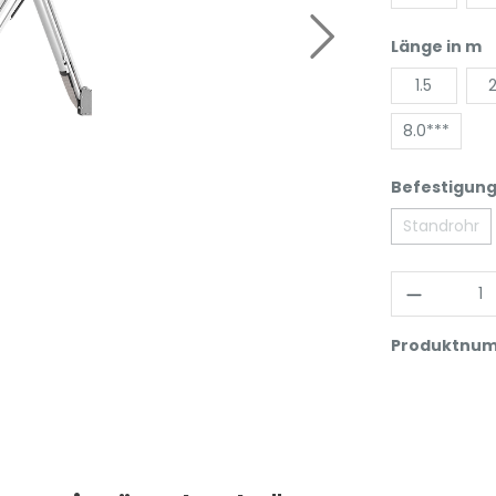
Länge in m
1.5
2
8.0***
Befestigung
Standrohr
Produktnu