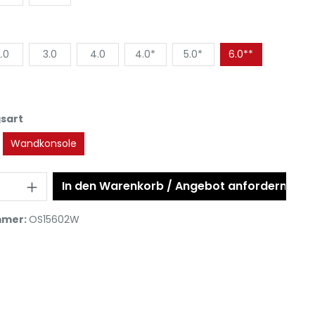
.0
3.0
4.0
4.0*
5.0*
6.0**
sart
Wandkonsole
In den Warenkorb / Angebot anfordern
mmer:
OS15602W