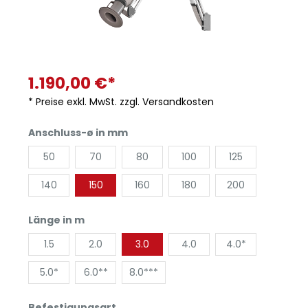
1.190,00 €*
* Preise exkl. MwSt. zzgl. Versandkosten
Anschluss-ø in mm
50
70
80
100
125
140
150
160
180
200
Länge in m
1.5
2.0
3.0
4.0
4.0*
5.0*
6.0**
8.0***
Befestigungsart