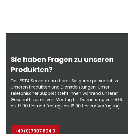
ng
ie
or
le
Ab
auf 
Sie haben Fragen zu unseren
e
W
n
B
Produkten?
ng
Das ESTA Serviceteam berät Sie gerne persönlich zu
erhä
unseren Produkten und Dienstleistungen. Unser
telefonischer Support steht Ihnen während unserer
Geschäftszeiten von Montag bis Donnerstag von 8:00
tt
bis 17:00 Uhr und freitags bis 16:00 Uhr zur Verfügung.
+49 (0)7307 804 0