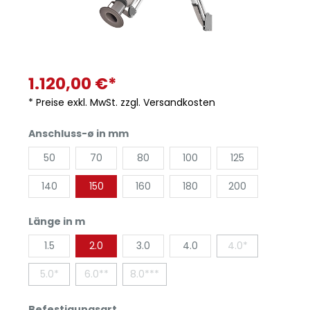
1.120,00 €*
* Preise exkl. MwSt. zzgl. Versandkosten
Anschluss-ø in mm
50
70
80
100
125
140
150
160
180
200
Länge in m
1.5
2.0
3.0
4.0
4.0*
5.0*
6.0**
8.0***
Befestigungsart