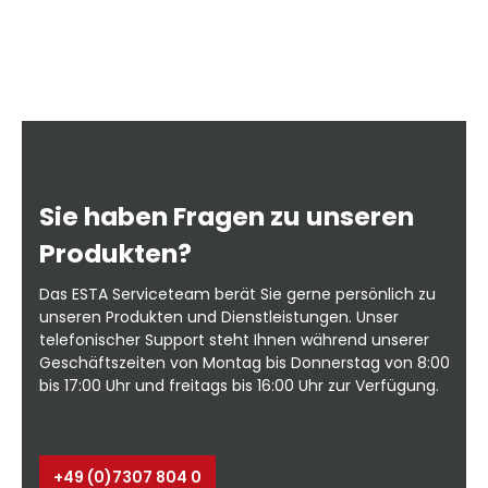
ng
ie
or
le
Ab
auf 
Sie haben Fragen zu unseren
e
W
n
B
Produkten?
ng
Das ESTA Serviceteam berät Sie gerne persönlich zu
erhä
unseren Produkten und Dienstleistungen. Unser
telefonischer Support steht Ihnen während unserer
Geschäftszeiten von Montag bis Donnerstag von 8:00
tt
bis 17:00 Uhr und freitags bis 16:00 Uhr zur Verfügung.
+49 (0)7307 804 0