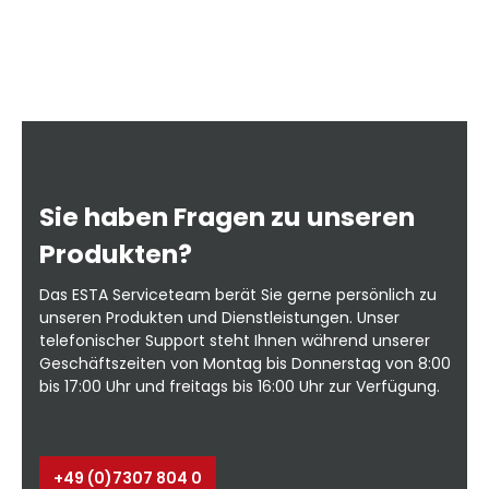
ng
ie
or
le
Ab
auf 
Sie haben Fragen zu unseren
e
W
n
B
Produkten?
ng
Das ESTA Serviceteam berät Sie gerne persönlich zu
erhä
unseren Produkten und Dienstleistungen. Unser
telefonischer Support steht Ihnen während unserer
Geschäftszeiten von Montag bis Donnerstag von 8:00
tt
bis 17:00 Uhr und freitags bis 16:00 Uhr zur Verfügung.
+49 (0)7307 804 0