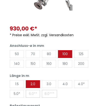
930,00 €*
* Preise exkl. MwSt. zzgl. Versandkosten
Anschluss-ø in mm
50
70
80
100
125
140
150
160
180
200
Länge in m
1.5
2.0
3.0
4.0
4.0*
5.0*
6.0**
8.0***
Befestigungsart