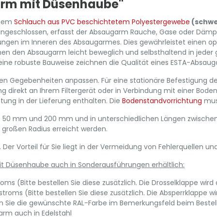
arm mit Düsenhaube"
inem
Schlauch aus PVC beschichtetem Polyestergewebe
(schw
 angeschlossen, erfasst der Absaugarm Rauche, Gase oder Dämp
ungen im Inneren des Absaugarmes. Dies gewährleistet einen op
n den Absaugarm leicht beweglich und selbsthaltend in jeder g
ine robuste Bauweise zeichnen die Qualität eines ESTA-Absau
chen Gegebenheiten anpassen. Für eine stationäre Befestigung 
g direkt an Ihrem Filtergerät oder in Verbindung mit einer Bod
ung in der Lieferung enthalten. Die
Bodenstandvorrichtung
muss
 50 mm und 200 mm und in unterschiedlichen Längen zwischen 1
großen Radius erreicht werden.
r Vorteil für Sie liegt in der Vermeidung von Fehlerquellen un
t Düsenhaube auch in Sonderausführungen erhältlich:
ms (Bitte bestellen Sie diese zusätzlich. Die Drosselklappe wird
oms (Bitte bestellen Sie diese zusätzlich. Die Absperrklappe wi
en Sie die gewünschte RAL-Farbe im Bemerkungsfeld beim Bestell
arm auch in Edelstahl