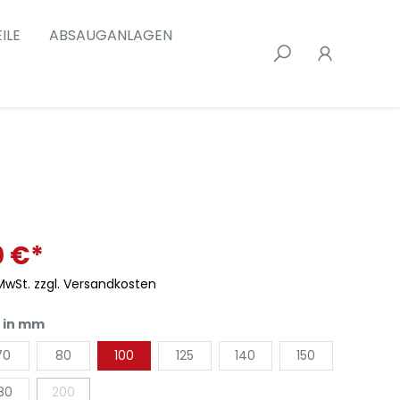
ILE
ABSAUGANLAGEN
0 €*
 MwSt. zzgl. Versandkosten
 in mm
70
80
100
125
140
150
80
200