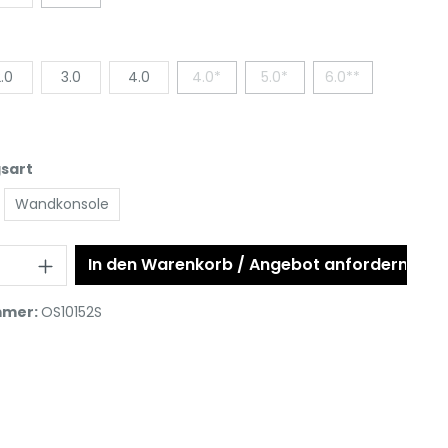
.0
3.0
4.0
4.0*
5.0*
6.0**
sart
Wandkonsole
In den Warenkorb / Angebot anfordern
mmer:
OS10152S