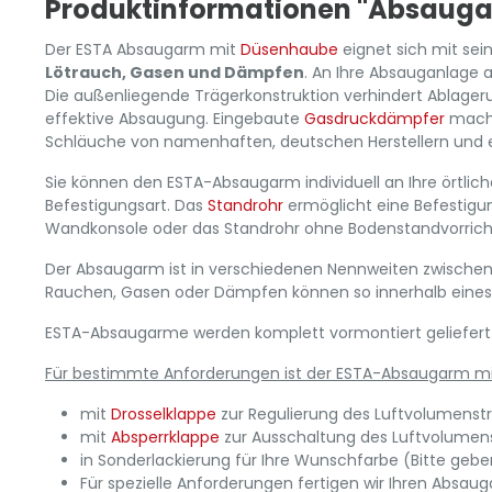
Produktinformationen "Absaug
Der ESTA Absaugarm mit
Düsenhaube
eignet sich mit se
Lötrauch, Gasen und Dämpfen
. An Ihre Absauganlage
Die außenliegende Trägerkonstruktion verhindert Ablager
effektive Absaugung. Eingebaute
Gasdruckdämpfer
mache
Schläuche von namenhaften, deutschen Herstellern und e
Sie können den ESTA-Absaugarm individuell an Ihre örtli
Befestigungsart. Das
Standrohr
ermöglicht eine Befestigun
Wandkonsole oder das Standrohr ohne Bodenstandvorricht
Der Absaugarm ist in verschiedenen Nennweiten zwischen
Rauchen, Gasen oder Dämpfen können so innerhalb eines 
ESTA-Absaugarme werden komplett vormontiert geliefert. De
Für bestimmte Anforderungen ist der ESTA-Absaugarm mi
mit
Drosselklappe
zur Regulierung des Luftvolumenstro
mit
Absperrklappe
zur Ausschaltung des Luftvolumenstr
in Sonderlackierung für Ihre Wunschfarbe (Bitte geb
Für spezielle Anforderungen fertigen wir Ihren Absaug