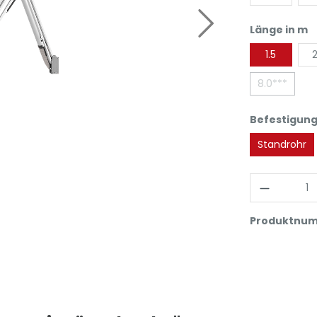
Länge in m
1.5
2
8.0***
Befestigung
Standrohr
Produktnu