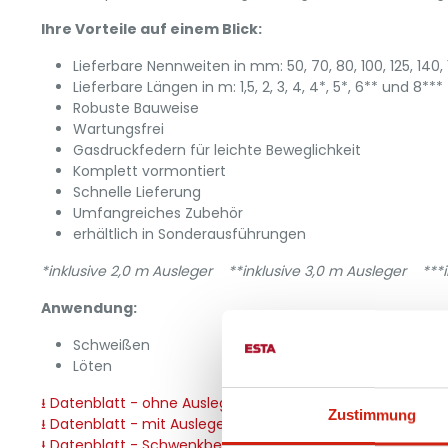
Ihre Vorteile auf einem Blick:
Lieferbare Nennweiten in mm: 50, 70, 80, 100, 125, 140, 1
Lieferbare Längen in m: 1,5, 2, 3, 4, 4*, 5*, 6** und 8***
Robuste Bauweise
Wartungsfrei
Gasdruckfedern für leichte Beweglichkeit
Komplett vormontiert
Schnelle Lieferung
Umfangreiches Zubehör
erhältlich in Sonderausführungen
*inklusive 2,0 m Ausleger **inklusive 3,0 m Ausleger ***i
Anwendung:
Schweißen
Löten
⭳ Datenblatt - ohne Ausleger
Zustimmung
⭳ Datenblatt - mit Ausleger
⭳ Datenblatt - Schwenkbereiche