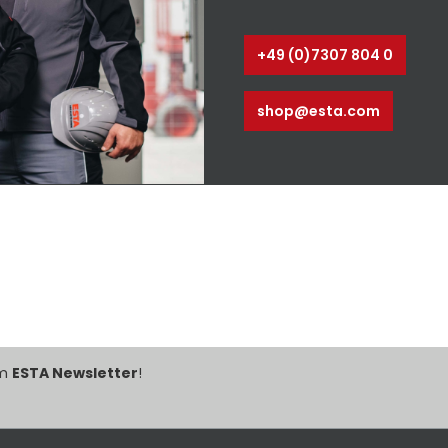
äuche von
Energiekostenersparnis•
Reichwei
eutschen
Erweiterung des
namenha
nd eine
Erfassungsbereichs um bis
Herste
+49 (0)7307 804 0
weise
zu 30 %Dank eines
robu
ualität
außenliegenden, parallel
zeichn
augarmes
angeordneten
eines E
shop@esta.com
chen eine
Trägergestänges mit
aus und 
uer. Sie
Gasdruckdämpfern sind
lange L
ESTA-
die Absaugarme mit der
Kugelge
iduell an
patentierten
kann w
hen
Effizienzhaube allseitig
Decke o
anpassen.
und leicht beweglich.
befest
ionäre
Erhältlich in Nennweite DN
Wand-/De
 des
125, 140, 150 und 160 mm
im L
hlen Sie
und Längen von 1,5 m bis 6
ent
le als
m.Optional erhältliches
Absa
rt. Das
Zubehör umfasst
ver
icht eine
eingebaute Drossel- oder
Nennweit
rekt an
Absperrklappen, einen
mm und
t oder in
Beleuchtungssatz sowie
untersch
im
ESTA Newsletter
!
t einer
Spezialschläuche für
zwisch
richtung
spezifische
eise ist
Anwendungen.*inklusive
Entsteh
 oder das
2,0 m Ausleger **inklusive
Rauch
ohne
3,0 m Ausleger ⭳
feinen S