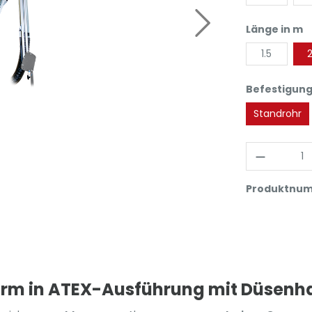
Länge in m
1.5
2
Befestigung
Standrohr
Produktnu
rm in ATEX-Ausführung mit Düsenh