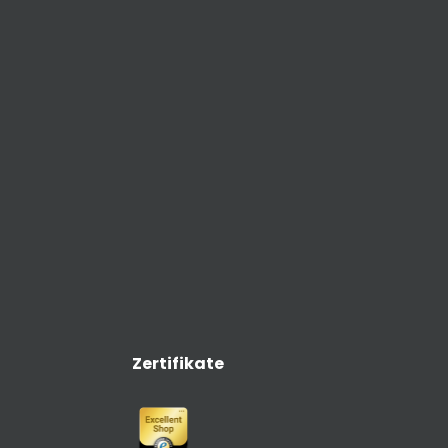
lb eines großen
erreicht werden.
saugarme werden
tt vormontiert
 Der Vorteil für Sie
n der Vermeidung
erquellen und in
erkürzung der
agezeit. Für
estimmte
erungen ist der
Kugelgelenk-
augarm mit
scher Haube auch
erausführungen
ltlich: mit
selklappe zur
ulierung des
menstroms (Bitte
llen Sie diese
Zertifikate
ätzlich. Die
klappe wird dann
ingebaut in Ihren
m geliefert.) mit