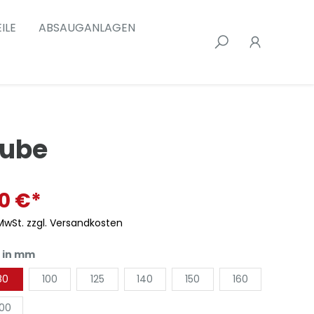
ILE
ABSAUGANLAGEN
aube
00 €*
 MwSt. zzgl. Versandkosten
 in mm
80
100
125
140
150
160
00