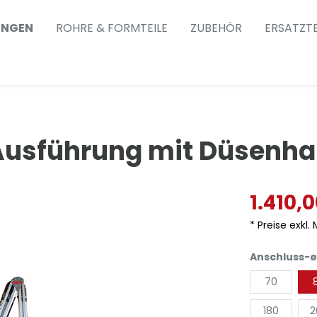
UNGEN
ROHRE & FORMTEILE
ZUBEHÖR
ERSATZTE
Ausführung mit Düsenh
1.410,
* Preise exkl.
Anschluss-ø
70
180
2