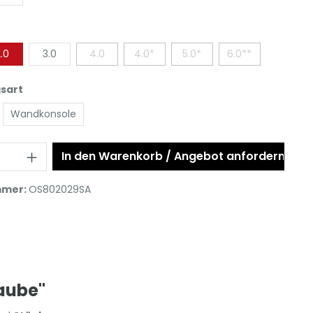
.0
3.0
4.0
4.0*
5.0*
6.0**
sart
Wandkonsole
In den Warenkorb / Angebot anfordern
mmer:
OS802029SA
aube"