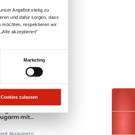
unser Angebot stetig zu
eren und dafür sorgen, dass
 möchten, respektieren wir
„Alle akzeptieren“
Marketing
Cookies zulassen
elgelenk-
ugarm mit
dratischer
Haube
lenk Absaugarm