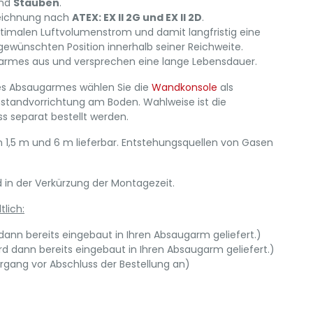
nd
Stäuben
.
eichnung nach
ATEX: EX II 2G und EX II 2D
.
timalen Luftvolumenstrom und damit langfristig eine
ewünschten Position innerhalb seiner Reichweite.
garmes aus und versprechen eine lange Lebensdauer.
des Absaugarmes wählen Sie die
Wandkonsole
als
enstandvorrichtung am Boden. Wahlweise ist die
 separat bestellt werden.
1,5 m und 6 m lieferbar. Entstehungsquellen von Gasen
d in der Verkürzung der Montagezeit.
lich:
 dann bereits eingebaut in Ihren Absaugarm geliefert.)
rd dann bereits eingebaut in Ihren Absaugarm geliefert.)
rgang vor Abschluss der Bestellung an)