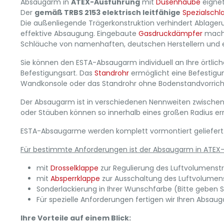
Absaugarm in
ATEX-Ausführung
mit
Düsenhaube
eignet
Der
gemäß TRBS 2153 elektrisch leitfähige
Spezialschl
Die außenliegende Trägerkonstruktion verhindert Ablager
effektive Absaugung. Eingebaute
Gasdruckdämpfer
mache
Schläuche von namenhaften, deutschen Herstellern und e
Sie können den ESTA-Absaugarm individuell an Ihre örtli
Befestigungsart. Das
Standrohr
ermöglicht eine Befestigun
Wandkonsole oder das Standrohr ohne Bodenstandvorricht
Der Absaugarm ist in verschiedenen Nennweiten zwischen
oder Stäuben können so innerhalb eines großen Radius er
ESTA-Absaugarme werden komplett vormontiert geliefert. De
Für bestimmte Anforderungen ist der Absaugarm in ATEX
mit
Drosselklappe
zur Regulierung des Luftvolumenstro
mit
Absperrklappe
zur Ausschaltung des Luftvolumenstr
Sonderlackierung in Ihrer Wunschfarbe (Bitte geben 
Für spezielle Anforderungen fertigen wir Ihren Absaug
Ihre Vorteile auf einem Blick: