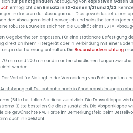
 sich zur
punktgenauen
Absaugung von
explosiven Gasen
u
auch
ermöglicht den
Einsatz in EX-Zonen 1/21 und 2/22
. Kennz
ungen im Inneren des Absaugarmes. Dies gewährleistet einen op
n den Absaugarm leicht beweglich und selbsthaltend in jeder g
ine robuste Bauweise zeichnen die Qualität eines ESTA-Absau
chen Gegebenheiten anpassen. Für eine stationäre Befestigung 
g direkt an Ihrem Filtergerät oder in Verbindung mit einer Bod
ung in der Lieferung enthalten. Die
Bodenstandvorrichtung
muss
 70 mm und 200 mm und in unterschiedlichen Längen zwischen 
reicht werden.
r Vorteil für Sie liegt in der Vermeidung von Fehlerquellen un
-Ausführung mit Düsenhaube auch in Sonderausführungen erhält
ms (Bitte bestellen Sie diese zusätzlich. Die Drosselklappe wird
oms (Bitte bestellen Sie diese zusätzlich. Die Absperrklappe wi
Sie die gewünschte RAL-Farbe im Bemerkungsfeld beim Bestellvo
arm auch in Edelstahl