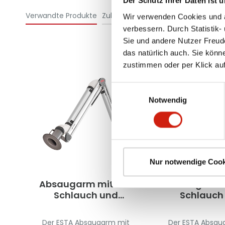
Der Schutz Ihrer Daten ist u
Verwandte Produkte
Zubehör
Wir verwenden Cookies und äh
verbessern. Durch Statistik-
Sie und andere Nutzer Freud
das natürlich auch. Sie könn
zustimmen oder per Klick auf
Einwilligungsauswahl
Notwendig
Nur notwendige Cook
Absaugarm mit PU-
Absaugarm 
Schlauch und
Schlauch
Düsenhaube
quadratis
Haub
Der ESTA Absaugarm mit
Der ESTA Absau