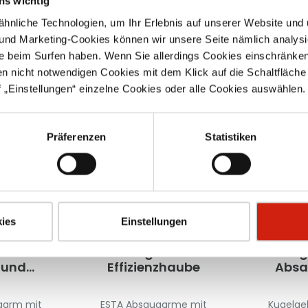
ns wichtig
nliche Technologien, um Ihr Erlebnis auf unserer Website und 
 und Marketing-Cookies können wir unsere Seite nämlich analysi
e beim Surfen haben. Wenn Sie allerdings Cookies einschränken
en nicht notwendigen Cookies mit dem Klick auf die Schaltfläche 
 „Einstellungen“ einzelne Cookies oder alle Cookies auswählen.
Präferenzen
Statistiken
ies
Einstellungen
mit PU-
Absaugarm mit
Kug
 und
Effizienzhaube
Absa
cher
qua
e
garm mit
ESTA Absaugarme mit
Kugelge