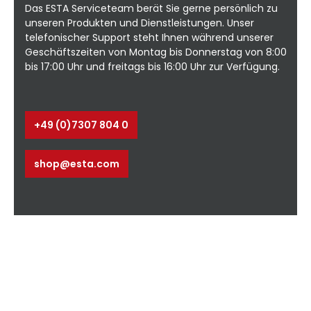
Das ESTA Serviceteam berät Sie gerne persönlich zu
150, 160, 180, 200 Lieferbare Längen in m:
unseren Produkten und Dienstleistungen. Unser
1,5, 2, 3, 4, 4*, 5*, 6** Robuste Bauweise
S
telefonischer Support steht Ihnen während unserer
Wartungsfrei Gasdruckfedern für leichte
Beweglichkeit Komplett vormontiert
A
Geschäftszeiten von Montag bis Donnerstag von 8:00
Schnelle Lieferung Umfangreiches
bis 17:00 Uhr und freitags bis 16:00 Uhr zur Verfügung.
Zubehör und Sonderausführungen
D
erhältlich *inklusive 2,0 m Ausleger
**inklusive 3,0 m Ausleger Anwendung:
Sägen ZerspanenUmfüllen, Abfüllen &
+49 (0)7307 804 0
Befüllen Mischen Zerkleinern ⭳ Datenblatt
- ohne Ausleger⭳ Datenblatt - mit
Ausleger⭳ Datenblatt - Schwenkbereiche
shop@esta.com