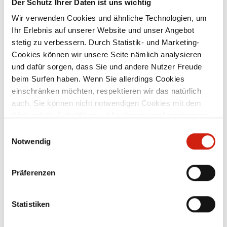
Der Schutz Ihrer Daten ist uns wichtig
t
Absaugarm mit PU-Schlauch
Wir verwenden Cookies und ähnliche Technologien, um
und Düsenhaube
Ihr Erlebnis auf unserer Website und unser Angebot
stetig zu verbessern. Durch Statistik- und Marketing-
Der ESTA Absaugarm mit PU-Schlauch
Cookies können wir unsere Seite nämlich analysieren
eignet sich dank der hohen Wandstärke
und dafür sorgen, dass Sie und andere Nutzer Freude
des Schlauches ideal zur Absaugung von
abrasiven Feststoffen wie Stäube, Pulver,
beim Surfen haben. Wenn Sie allerdings Cookies
Fasern und Späne, die beispielsweise
einschränken möchten, respektieren wir das natürlich
es
beim Sägen, Zerspanen oder Umfüllen
Ab
800,00 €
auch. Sie können nicht notwendigen Cookies mit dem
n
entstehen. An Ihre Absauganlage
it
angeschlossen, erfasst der Absaugarm
v
Klick auf die Schaltfläche „Alle akzeptieren“ zustimmen
die Stoffe punktgenau an der
oder per Klick auf „Einstellungen“ einzelne Cookies oder
Einwilligungsauswahl
t
Entstehungsstelle. Die außenliegende
o
Zubehör
alle Cookies auswählen.
Notwendig
Trägerkonstruktion verhindert
n
Ablagerungen im Inneren des
Absaugarmes. Dies gewährleistet einen
optimalen Luftvolumenstrom und damit
Präferenzen
langfristig eine effektive Absaugung.
en
Eingebaute Gasdruckdämpfer machen
S
e
den Absaugarm leicht beweglich und
Statistiken
selbsthaltend in jeder gewünschten
ne
Position innerhalb seiner
A
Reichweite. Schläuche von namenhaften,
l