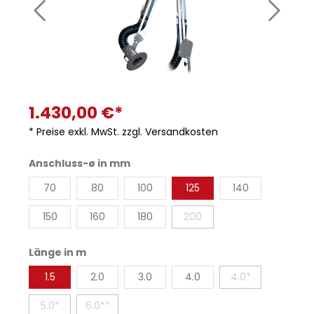
1.430,00 €*
* Preise exkl. MwSt. zzgl. Versandkosten
Anschluss-ø in mm
70
80
100
125
140
150
160
180
200
Länge in m
1.5
2.0
3.0
4.0
4.0*
5.0*
6.0**