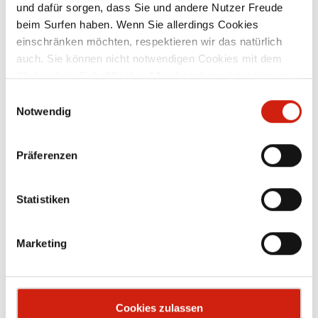
und dafür sorgen, dass Sie und andere Nutzer Freude
beim Surfen haben. Wenn Sie allerdings Cookies
einschränken möchten, respektieren wir das natürlich
auch. Sie können nicht notwendigen Cookies mit dem
Zubehör
Klick auf die Schaltfläche „Alle akzeptieren“ zustimmen
oder per Klick auf „Einstellungen“ einzelne Cookies oder
Einwilligungsauswahl
alle Cookies auswählen.
Notwendig
Präferenzen
Statistiken
Marketing
Cookies zulassen