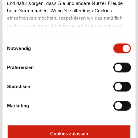
und dafür sorgen, dass Sie und andere Nutzer Freude
beim Surfen haben. Wenn Sie allerdings Cookies
einschränken möchten, respektieren wir das natürlich
auch. Sie können nicht notwendigen Cookies mit dem
Zubehör
Klick auf die Schaltfläche „Alle akzeptieren“ zustimmen
oder per Klick auf „Einstellungen“ einzelne Cookies oder
Einwilligungsauswahl
alle Cookies auswählen.
Notwendig
Präferenzen
Statistiken
Marketing
Cookies zulassen