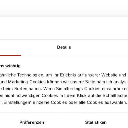
Details
ns wichtig
nliche Technologien, um Ihr Erlebnis auf unserer Website und 
 und Marketing-Cookies können wir unsere Seite nämlich analysi
e beim Surfen haben. Wenn Sie allerdings Cookies einschränken
en nicht notwendigen Cookies mit dem Klick auf die Schaltfläche 
 „Einstellungen“ einzelne Cookies oder alle Cookies auswählen.
atursc
Elektrisch
PU-Spi
h
leitfähiger Schlauch
s
-
Au
Präferenzen
Statistiken
temperaturbeständ