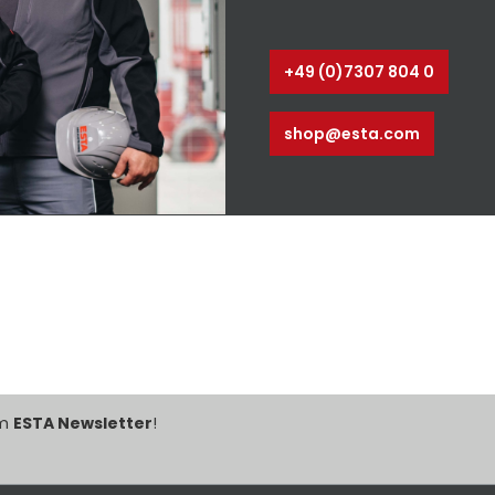
europäischen ATEX-
Anwen
d höhere
Richtlinie
Absaugun
n auf
Temperaturbeständigkeit:
und
ich - für
ca. -40 °C bis ca. +170 °C
Holzbear
+49 (0)7307 804 0
eeignet
Anwendungen: in
en für ab
explosionsgefährdeten
wie Stäub
Bereichen (Ex-Schutz) für
und
shop@esta.com
aggressive Feststoffe wie
Entst
Stäube, Pulver und Fasern
Abs
für aggressive gasförmige
Fertig
Medien wie Dämpfe und
Weitere 
Rauch für Entstaubungs-
Anfrage e
und Absauganlagen als
für
Faltenbalg und
g
Kompensator
Fertigungslänge 6m
Weitere Abmessungen auf
Anfrage erhältlich - für
Absaugarme geeignet
im
ESTA Newsletter
!