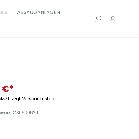
ILE
ABSAUGANLAGEN
 €*
 MwSt. zzgl. Versandkosten
mmer:
OS06006211