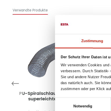
Verwandte Produkte
Zustimmung
Der Schutz Ihrer Daten ist u
Wir verwenden Cookies und äh
verbessern. Durch Statistik-
Sie und andere Nutzer Freud
das natürlich auch. Sie könn
zustimmen oder per Klick auf
PU-Spiralschlauch -
Hochtemper
ch
superleichte
hlauc
Einwilligungsauswahl
Ausführung
Notwendig
nd