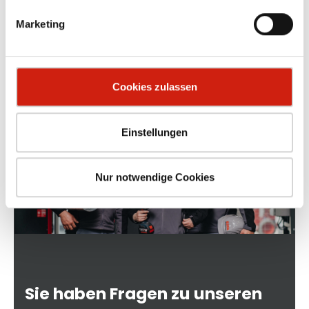
und bietet verschiedenste
Ab
26,10 €
en
Kombinationsmöglichkeiten mit weiteren
K
Marketing
Sauger-Zubehörteilen.
S
Cookies zulassen
Einstellungen
Nur notwendige Cookies
Sie haben Fragen zu unseren