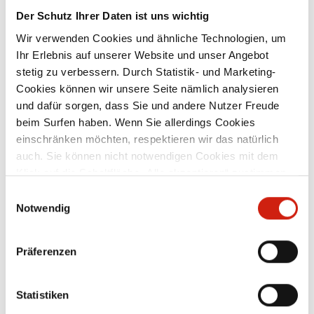
Der Schutz Ihrer Daten ist uns wichtig
Wir verwenden Cookies und ähnliche Technologien, um
Ihr Erlebnis auf unserer Website und unser Angebot
stetig zu verbessern. Durch Statistik- und Marketing-
Cookies können wir unsere Seite nämlich analysieren
und dafür sorgen, dass Sie und andere Nutzer Freude
beim Surfen haben. Wenn Sie allerdings Cookies
einschränken möchten, respektieren wir das natürlich
auch. Sie können nicht notwendigen Cookies mit dem
Klick auf die Schaltfläche „Alle akzeptieren“ zustimmen
oder per Klick auf „Einstellungen“ einzelne Cookies oder
Einwilligungsauswahl
Saugschlauch Ø 50 mm
alle Cookies auswählen.
Notwendig
und
passend für alle Industriestaubsauger und
pa
Präferenzen
n
zentrale Hochvakuum-Absauganlagen
n
mit einem Anschluss-Durchmesser von
50 mm. Das Konusstecksystem
Statistiken
g
ermöglicht eine einfache Handhabung