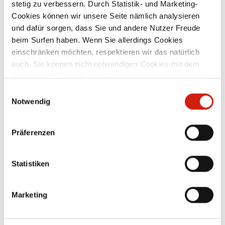
stetig zu verbessern. Durch Statistik- und Marketing-
Cookies können wir unsere Seite nämlich analysieren
und dafür sorgen, dass Sie und andere Nutzer Freude
beim Surfen haben. Wenn Sie allerdings Cookies
Schlauchverbinder Ø 50 mm
einschränken möchten, respektieren wir das natürlich
auch. Sie können nicht notwendigen Cookies mit dem
Klick auf die Schaltfläche „Alle akzeptieren“ zustimmen
und
passend für alle Industriestaubsauger und
pa
oder per Klick auf „Einstellungen“ einzelne Cookies oder
Einwilligungsauswahl
n
zentrale Hochvakuum-Absauganlagen
alle Cookies auswählen.
Notwendig
n
mit einem Anschluss-Durchmesser von
50 mm. Das Konusstecksystem
g
ermöglicht eine einfache Handhabung
und bietet verschiedenste
Präferenzen
Ab
39,10 €
en
Kombinationsmöglichkeiten mit weiteren
K
Sauger-Zubehörteilen. Ausführungen:
elektrisch leitfähig: geeignet für den
Statistiken
Einsatz in den ATEX-Zonen 21/22
Marketing