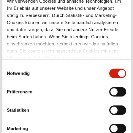
Wir verwenden Cookies und ähnliche Technologien, um
Ihr Erlebnis auf unserer Website und unser Angebot
und
passend für alle Industriestaubsauger und
pa
stetig zu verbessern. Durch Statistik- und Marketing-
n
zentrale Hochvakuum-Absauganlagen
n
mit einem Anschluss-Durchmesser von
Cookies können wir unsere Seite nämlich analysieren
50 mm und einer Saugbreite von 500
und dafür sorgen, dass Sie und andere Nutzer Freude
g
mm. Das Konusstecksystem ermöglicht
beim Surfen haben. Wenn Sie allerdings Cookies
eine einfache Handhabung und bietet
226,00 €
en
verschiedenste
K
einschränken möchten, respektieren wir das natürlich
Kombinationsmöglichkeiten mit weiteren
auch. Sie können nicht notwendigen Cookies mit dem
g:
Sauger-Zubehörteilen. Ausführungen:
Klick auf die Schaltfläche „Alle akzeptieren“ zustimmen
elektrisch leitfähig: geeignet für den
Zubehör
et
Einsatz in den ATEX-Zonen 21/22
oder per Klick auf „Einstellungen“ einzelne Cookies oder
Einwilligungsauswahl
alle Cookies auswählen.
Notwendig
Präferenzen
Statistiken
Marketing