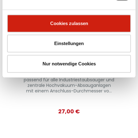
Cookies zulassen
Einstellungen
Gummimuffe für Klappenventil
Ø 50 mm
Nur notwendige Cookies
und
passend für alle Industriestaubsauger und
pa
n
zentrale Hochvakuum-Absauganlagen
n
mit einem Anschluss-Durchmesser von
50 mm. Das Konusstecksystem
g
ermöglicht eine einfache Handhabung
und bietet verschiedenste
27,00 €
en
Kombinationsmöglichkeiten mit weiteren
K
Sauger-Zubehörteilen.
S