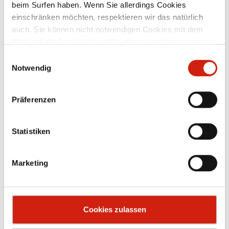
beim Surfen haben. Wenn Sie allerdings Cookies
einschränken möchten, respektieren wir das natürlich
auch. Sie können nicht notwendigen Cookies mit dem
Klick auf die Schaltfläche „Alle akzeptieren“ zustimmen
oder per Klick auf „Einstellungen“ einzelne Cookies oder
Einwilligungsauswahl
alle Cookies auswählen.
Notwendig
Präferenzen
Statistiken
Marketing
Befestigungsschelle
Cookies zulassen