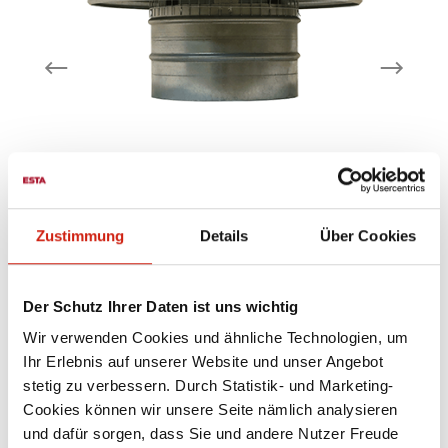
l
Dachhaube
Zustimmung
Details
Über Cookies
aus verzinktem Blech Schutz gegen
v
00
Regen und Laub lieferbare Nennweiten:
m
55
100 mm - 300 mm - weitere Nennweiten
Der Schutz Ihrer Daten ist uns wichtig
e
auf Anfrage
Ma
Wir verwenden Cookies und ähnliche Technologien, um
Ab
200,00 €
Ihr Erlebnis auf unserer Website und unser Angebot
stetig zu verbessern. Durch Statistik- und Marketing-
Cookies können wir unsere Seite nämlich analysieren
Zubehör
und dafür sorgen, dass Sie und andere Nutzer Freude