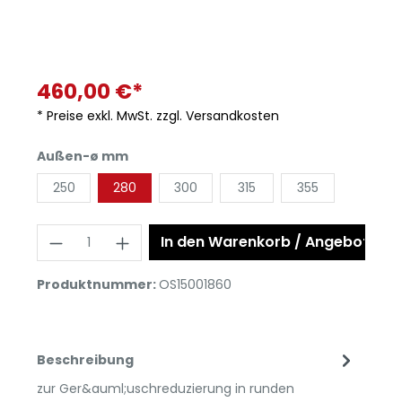
460,00 €*
* Preise exkl. MwSt. zzgl. Versandkosten
Außen-ø mm
250
280
300
315
355
In den Warenkorb / Angebot anf
Produktnummer:
OS15001860
Beschreibung
zur Ger&auml;uschreduzierung in runden