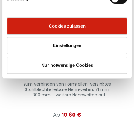
Cookies zulassen
Einstellungen
Muffe
Nur notwendige Cookies
m
zum Verbinden von Formteilen verzinktes
mm
Stahlblechlieferbare Nennweiten: 71 mm
R
– 300 mm – weitere Nennweiten auf
Anfrage
Ab
10,60 €