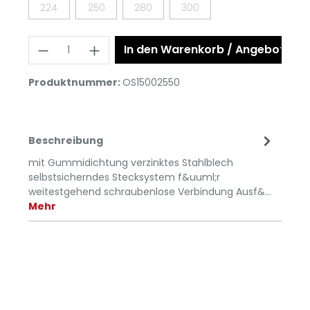
224
250
280
300
In den Warenkorb / Angebot anf
Produktnummer:
OS15002550
Beschreibung
mit Gummidichtung verzinktes Stahlblech
selbstsicherndes Stecksystem f&uuml;r
weitestgehend schraubenlose Verbindung Ausf&…
Mehr