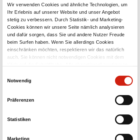
Wir verwenden Cookies und ähnliche Technologien, um
Ihr Erlebnis auf unserer Website und unser Angebot
mit Gummidichtung verzinktes
stetig zu verbessern. Durch Statistik- und Marketing-
0
Stahlblech lieferbare Nennweiten: 71 mm
S
Cookies können wir unsere Seite nämlich analysieren
–
– 300 mm – weitere Nennweiten auf
und dafür sorgen, dass Sie und andere Nutzer Freude
Anfrage
beim Surfen haben. Wenn Sie allerdings Cookies
Ab
29,40 €
einschränken möchten, respektieren wir das natürlich
auch. Sie können nicht notwendigen Cookies mit dem
Klick auf die Schaltfläche „Alle akzeptieren“ zustimmen
Zubehör
oder per Klick auf „Einstellungen“ einzelne Cookies oder
Einwilligungsauswahl
alle Cookies auswählen.
Notwendig
Präferenzen
Statistiken
Marketing