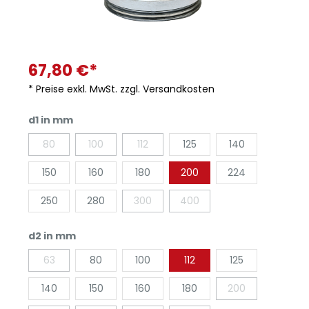
67,80 €*
* Preise exkl. MwSt. zzgl. Versandkosten
d1 in mm
80
100
112
125
140
150
160
180
200
224
250
280
300
400
d2 in mm
63
80
100
112
125
140
150
160
180
200