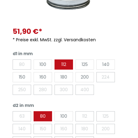
51,90 €*
* Preise exkl. MwSt. zzgl. Versandkosten
d1 in mm
80
100
112
125
140
150
160
180
200
224
250
280
300
400
d2 in mm
63
80
100
112
125
140
150
160
180
200