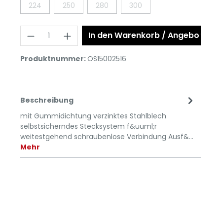
224
250
280
300
In den Warenkorb / Angebot anf
Produktnummer:
OS15002516
Beschreibung
mit Gummidichtung verzinktes Stahlblech
selbstsicherndes Stecksystem f&uuml;r
weitestgehend schraubenlose Verbindung Ausf&…
Mehr