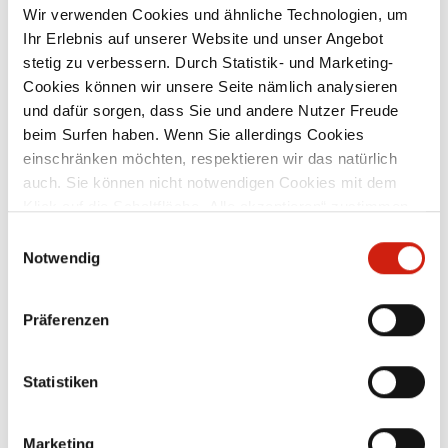
Wir verwenden Cookies und ähnliche Technologien, um
Ihr Erlebnis auf unserer Website und unser Angebot
mit Gummidichtung verzinktes
stetig zu verbessern. Durch Statistik- und Marketing-
0
Stahlblech lieferbare Nennweiten: 71 mm
S
Cookies können wir unsere Seite nämlich analysieren
–
– 300 mm – weitere Nennweiten auf
und dafür sorgen, dass Sie und andere Nutzer Freude
Anfrage
beim Surfen haben. Wenn Sie allerdings Cookies
Ab
29,40 €
einschränken möchten, respektieren wir das natürlich
auch. Sie können nicht notwendigen Cookies mit dem
Klick auf die Schaltfläche „Alle akzeptieren“ zustimmen
Zubehör
oder per Klick auf „Einstellungen“ einzelne Cookies oder
Einwilligungsauswahl
alle Cookies auswählen.
Notwendig
Präferenzen
Statistiken
Marketing