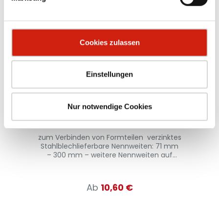
Cookies zulassen
Einstellungen
Muffe
Nur notwendige Cookies
m
zum Verbinden von Formteilen verzinktes
mm
Stahlblechlieferbare Nennweiten: 71 mm
R
– 300 mm – weitere Nennweiten auf
Anfrage
Ab
10,60 €