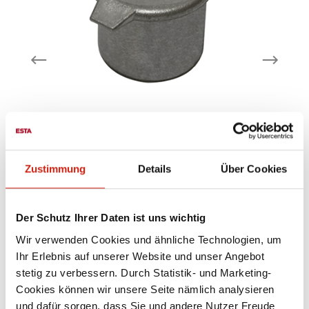
us
Klappenventil
K
Zustimmung
Details
Über Cookies
zum Anschluss eines Saugschlauches
z
lieferbare Nennweiten: 50 - 76 mm -
M
weitere Nennweiten auf Anfrage
Der Schutz Ihrer Daten ist uns wichtig
Wir verwenden Cookies und ähnliche Technologien, um
Ihr Erlebnis auf unserer Website und unser Angebot
Ab
115,00 €
stetig zu verbessern. Durch Statistik- und Marketing-
Cookies können wir unsere Seite nämlich analysieren
Zubehör
und dafür sorgen, dass Sie und andere Nutzer Freude