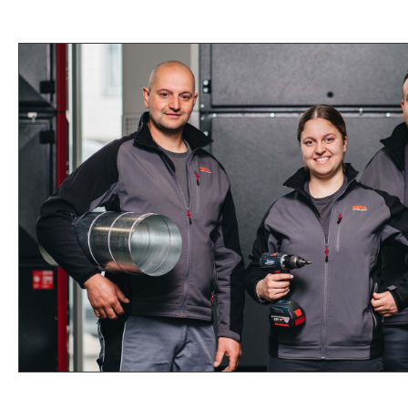
Vorabscheider 100 l
Material: PE-LD 10 Stück
pro Satz
Preislistennummer: 91015