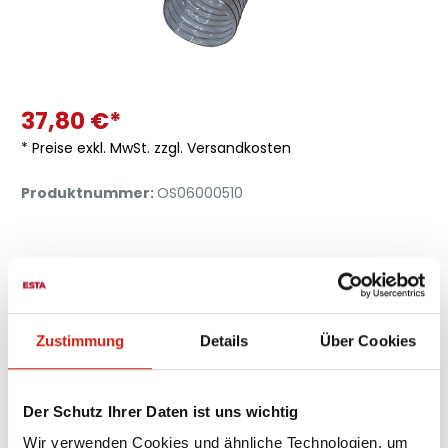
37,80 €*
* Preise exkl. MwSt. zzgl. Versandkosten
Produktnummer:
OS06000510
Innen-
Außen-
Biegeradius
Unterdruck
Produktnumme
ø mm
ø mm
mm
in bar
Zustimmung
Details
Über Cookies
Beschreibung
Werkstoff: Spirale: in der Wandung fest eingebetteter
Federstahldraht Schlauchwerkstoff: Polyurethan,
Der Schutz Ihrer Daten ist uns wichtig
schwerentflammbar na…
Mehr
Wir verwenden Cookies und ähnliche Technologien, um