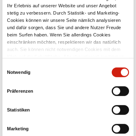
Ihr Erlebnis auf unserer Website und unser Angebot
stetig zu verbessern. Durch Statistik- und Marketing-
Cookies können wir unsere Seite nämlich analysieren
und dafür sorgen, dass Sie und andere Nutzer Freude
beim Surfen haben. Wenn Sie allerdings Cookies
Verwandte Produkte
einschränken möchten, respektieren wir das natürlich
auch. Sie können nicht notwendigen Cookies mit dem
Klick auf die Schaltfläche „Alle akzeptieren“ zustimmen
oder per Klick auf „Einstellungen“ einzelne Cookies oder
Einwilligungsauswahl
alle Cookies auswählen.
Notwendig
Präferenzen
Statistiken
Marketing