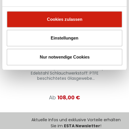
Cookies zulassen
Einstellungen
Schlauch für die Lebensmittel- und
Pharmaindustrie
Nur notwendige Cookies
Werkstoff: Klemmprofil-Stützwendel: komplett
Edelstahl Schlauchwerkstoff: PTFE
beschichtetes Glasgewebe
Materialeigenschaften: hochflexibel und
stauchbar 4:1 Scheuerschutz durch äußeres
Klemmprofil extrem gute
Ab
108,00 €
Chemikalienbeständigkeit gute Laugen- und
Säurebeständigkeit Innenseele
lebensmittelecht nach: EG Richtlinie
2002/72/EG (ehemals 90/128/EWG) geruchs-
und geschmacksfrei Durchgangswiderstand
Aktuelle Infos und exklusive Vorteile erhalten
und Oberflächenwiderstand < 106 Ω erfüllt die
Sie im
ESTA Newsletter
!