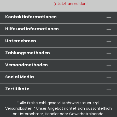
Anforderungen der europäischen ATEX-
Jetzt anmelden!
Richtlinie Temperaturbeständigkeit: ca. -150 °C
bis ca. +250 °C, kurzzeitig bis ca. +270 °C
Anwendungen: für Entstaubungs- und
Kontaktinformationen
Absauganlagen für die Chemieindustrie für die
Lebensmittel- und Pharmaindustrie Weitere
Hilfe und Informationen
Abmessungen auf Anfrage erhältlich - für
Absaugarme geeignet
Unternehmen
Zahlungsmethoden
Versandmethoden
Social Media
Zertifikate
* Alle Preise exkl. gesetzl. Mehrwertsteuer zzgl.
Versandkosten
* Unser Angebot richtet sich ausschließlich
an Unternehmer, Händler oder Gewerbetreibende.