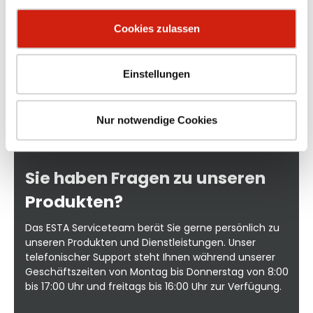
a.
explosionsgefährdeten Bereichen (Ex-
Schutz) für aggressive Feststoffe wie
Cookies zulassen
r
Stäube, Pulver und Fasern für aggressive
el-
gasförmige Medien wie Dämpfe und
Rauch für Entstaubungs- und
für
Absauganlagen Fertigungslänge 10m
Einstellungen
Weitere Abmessungen auf Anfrage
erhältlich- für Absaugarme geeignet
Nur notwendige Cookies
Sie haben Fragen zu unseren
Produkten?
Das ESTA Serviceteam berät Sie gerne persönlich zu
unseren Produkten und Dienstleistungen. Unser
telefonischer Support steht Ihnen während unserer
Geschäftszeiten von Montag bis Donnerstag von 8:00
bis 17:00 Uhr und freitags bis 16:00 Uhr zur Verfügung.