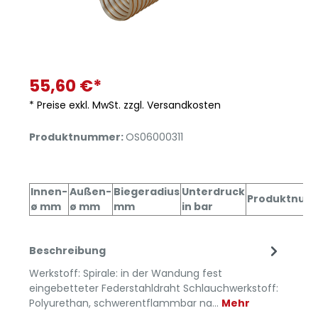
55,60 €*
* Preise exkl. MwSt. zzgl. Versandkosten
Produktnummer:
OS06000311
Innen-
Außen-
Biegeradius
Unterdruck
Produktnum
ø mm
ø mm
mm
in bar
Beschreibung
Werkstoff: Spirale: in der Wandung fest
eingebetteter Federstahldraht Schlauchwerkstoff:
Polyurethan, schwerentflammbar na…
Mehr