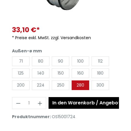
33,10 €*
* Preise exkl. MwSt. zzgl. Versandkosten
Außen-ø mm
71
80
90
100
112
125
140
150
160
180
200
224
250
280
300
In den Warenkorb / Angebot anf
Produktnummer:
OS15001724