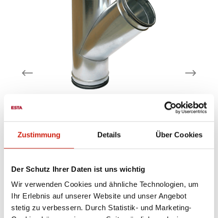
Abzweigung
Zustimmung
Details
Über Cookies
 3
mit Gummidichtung verzinktes
Der Schutz Ihrer Daten ist uns wichtig
 -
Stahlblech lieferbare Nennweiten: d1: 80
S
mm – 400 mm, d2: 63 mm – 300 mm –
Wir verwenden Cookies und ähnliche Technologien, um
weitere Nennweiten auf Anfrage
Ihr Erlebnis auf unserer Website und unser Angebot
stetig zu verbessern. Durch Statistik- und Marketing-
Ab
59,60 €