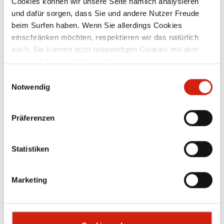
Cookies können wir unsere Seite nämlich analysieren
und dafür sorgen, dass Sie und andere Nutzer Freude
beim Surfen haben. Wenn Sie allerdings Cookies
Zubehör
einschränken möchten, respektieren wir das natürlich
auch. Sie können nicht notwendigen Cookies mit dem
Klick auf die Schaltfläche „Alle akzeptieren“ zustimmen
oder per Klick auf „Einstellungen“ einzelne Cookies oder
Einwilligungsauswahl
alle Cookies auswählen.
Notwendig
Präferenzen
Statistiken
Marketing