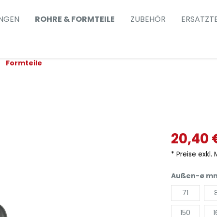
NGEN
ROHRE & FORMTEILE
ZUBEHÖR
ERSATZTE
Formteile
20,40 
* Preise exkl.
Außen-ø m
71
150
1