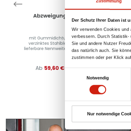
Zustimmung
Abzweigung
Zweiweg-Ver
Der Schutz Ihrer Daten ist u
Wir verwenden Cookies und äh
verbessern. Durch Statistik-
mit Gummidichtung
mit Gummidi
verzinktes Stahlblech
verzinktes Sta
Sie und andere Nutzer Freud
 -
lieferbare Nennweiten: d1:
lieferbare Nennw
das natürlich auch. Sie könn
80 mm – 400 mm, d2: 63
100 mm – 200 m
zustimmen oder per Klick auf
e
mm – 300 mm – weitere
mm – 200 mm –
6
Nennweiten auf Anfrage
Nennweiten auf
Ab
59,60 €
Ab
118,0
Einwilligungsauswahl
le
Notwendig
r
Nur notwendige Cook