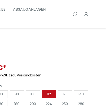
ILE
ABSAUGANLAGEN
€*
 MwSt. zzgl. Versandkosten
m
80
90
100
112
125
140
60
180
200
224
250
280