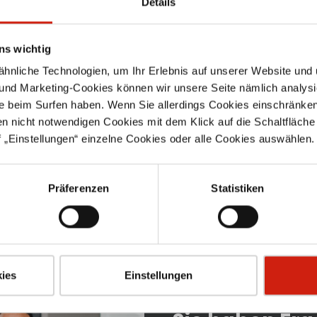
Details
teiler
Bogen 90°
Perfo
ns wichtig
nliche Technologien, um Ihr Erlebnis auf unserer Website und 
 und Marketing-Cookies können wir unsere Seite nämlich analysi
chtung
mit Gummidichtung
Einsa
hlblech
verzinktes Stahlblech
Luftaus
e beim Surfen haben. Wenn Sie allerdings Cookies einschränken
eiten: d1:
lieferbare Nennweiten: 71
oder ge
en nicht notwendigen Cookies mit dem Klick auf die Schaltfläche 
m, d2: 71
mm – 300 mm – weitere
lieferba
 „Einstellungen“ einzelne Cookies oder alle Cookies auswählen.
 weitere
Nennweiten auf Anfrage
- 630
 Anfrage
Nennwei
0 €
Ab
29,40 €
A
Material
mm freie
Präferenzen
Statistiken
% Abstan
mm Nur lieferbar in 1-
Met
ies
Einstellungen