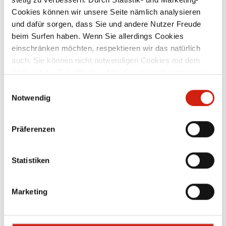
DC Datenblatt*inklusive zwei Nippel, lose
beigelegt
Cookies können wir unsere Seite nämlich analysieren
Ab
225,00 €
und dafür sorgen, dass Sie und andere Nutzer Freude
beim Surfen haben. Wenn Sie allerdings Cookies
einschränken möchten, respektieren wir das natürlich
Zubehör
auch. Sie können nicht notwendigen Cookies mit dem
Klick auf die Schaltfläche „Alle akzeptieren“ zustimmen
oder per Klick auf „Einstellungen“ einzelne Cookies oder
Einwilligungsauswahl
alle Cookies auswählen.
Notwendig
Präferenzen
Statistiken
Marketing