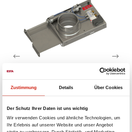
Zustimmung
Details
Über Cookies
Pneumatischer
Absperrschieber
Der Schutz Ihrer Daten ist uns wichtig
aus stabilem Blech mit einer
re
umgekanteten Führungsleiste
N
Wir verwenden Cookies und ähnliche Technologien, um
pneumatisch betätigt,
Ihr Erlebnis auf unserer Website und unser Angebot
Druckluftanschluss Steuerspannung 24 V
stetig zu verbessern. Durch Statistik- und Marketing-