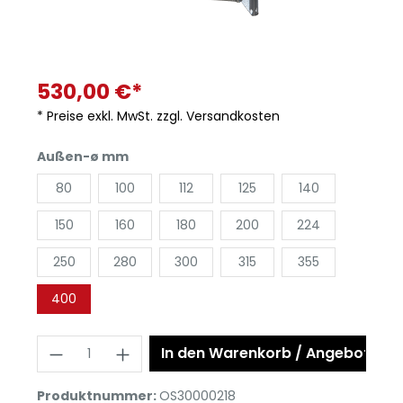
530,00 €*
* Preise exkl. MwSt. zzgl. Versandkosten
Außen-ø mm
80
100
112
125
140
150
160
180
200
224
250
280
300
315
355
400
In den Warenkorb / Angebot anf
Produktnummer:
OS30000218