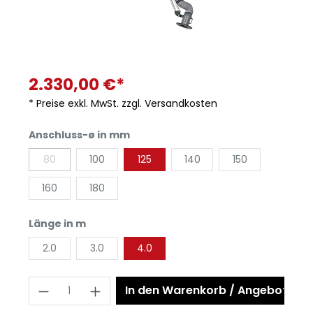
2.330,00 €*
* Preise exkl. MwSt. zzgl. Versandkosten
Anschluss-ø in mm
80
100
125
140
150
160
180
Länge in m
2.0
3.0
4.0
In den Warenkorb / Angebot anf