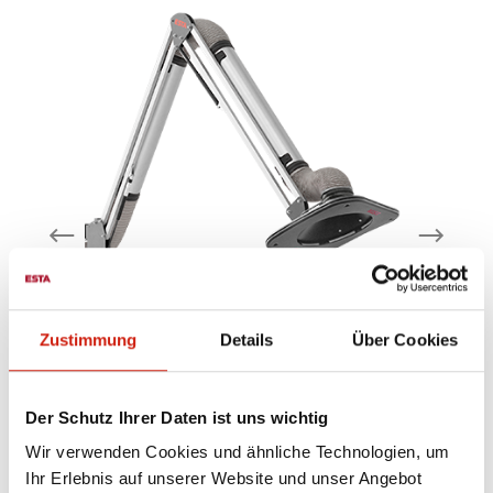
Zustimmung
Details
Über Cookies
h
Absaugarm mit Effizienzhaube
Der Schutz Ihrer Daten ist uns wichtig
h
ESTA Absaugarme mit Effizienzhaube
Wir verwenden Cookies und ähnliche Technologien, um
e
ermöglichen eine effektive, punktuelle
Ihr Erlebnis auf unserer Website und unser Angebot
on
Absaugung von Schweiß- und