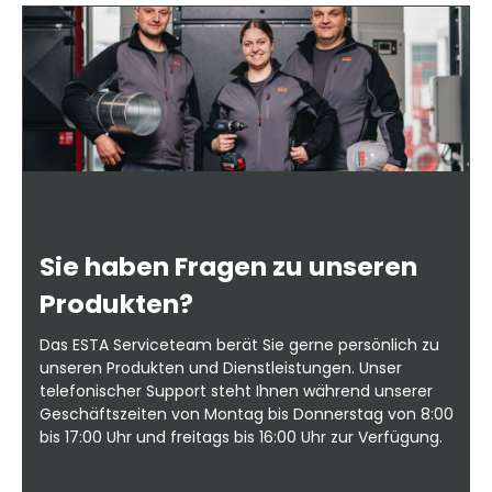
e
Ab
d
auf 
ms
W
e
B
.)
e
erhä
Sie haben Fragen zu unseren
Produkten?
0,
Das ESTA Serviceteam berät Sie gerne persönlich zu
m:
unseren Produkten und Dienstleistungen. Unser
e
telefonischer Support steht Ihnen während unserer
te
Geschäftszeiten von Montag bis Donnerstag von 8:00
bis 17:00 Uhr und freitags bis 16:00 Uhr zur Verfügung.
: