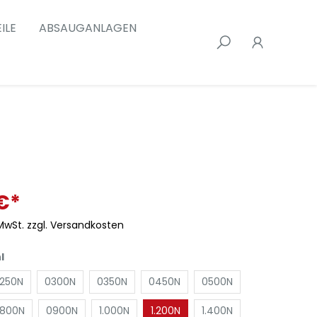
ILE
ABSAUGANLAGEN
€*
 MwSt. zzgl. Versandkosten
l
250N
0300N
0350N
0450N
0500N
800N
0900N
1.000N
1.200N
1.400N