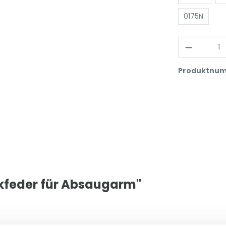
0175N
Produktnu
kfeder für Absaugarm"