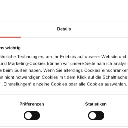
Details
ns wichtig
Sie haben Fr
nliche Technologien, um Ihr Erlebnis auf unserer Website und 
 und Marketing-Cookies können wir unsere Seite nämlich analysi
Das ESTA Serviceteam berät 
e beim Surfen haben. Wenn Sie allerdings Cookies einschränken
Dienstleistungen. Unser tele
en nicht notwendigen Cookies mit dem Klick auf die Schaltfläche 
Geschäftszeiten von Montag b
 „Einstellungen“ einzelne Cookies oder alle Cookies auswählen.
Uhr zur Verfügung.
Präferenzen
Statistiken
+49 (0)7307 804 0
shop@esta.com