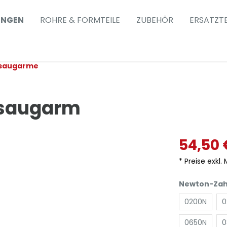
UNGEN
ROHRE & FORMTEILE
ZUBEHÖR
ERSATZTE
bsaugarme
bsaugarm
54,50 
* Preise exkl.
Newton-Zah
0200N
0
0650N
0