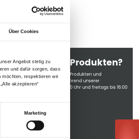
Über Cookies
agen zu unseren Produkten?
unser Angebot stetig zu
eren und dafür sorgen, dass
Sie gerne persönlich zu unseren Produkten und
 möchten, respektieren wir
fonischer Support steht Ihnen während unserer
„Alle akzeptieren“
is Donnerstag von 8:00 bis 17:00 Uhr und freitags bis 16:00
Marketing