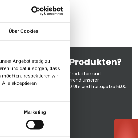
Über Cookies
agen zu unseren Produkten?
unser Angebot stetig zu
eren und dafür sorgen, dass
Sie gerne persönlich zu unseren Produkten und
 möchten, respektieren wir
fonischer Support steht Ihnen während unserer
„Alle akzeptieren“
is Donnerstag von 8:00 bis 17:00 Uhr und freitags bis 16:00
Marketing