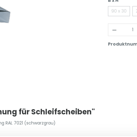
B x H
90 x 30
Produktnu
ung für Schleifscheiben"
ng RAL 7021 (schwarzgrau)