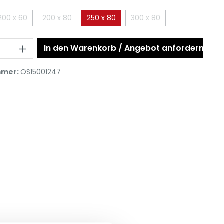
200 x 60
200 x 80
250 x 80
300 x 80
In den Warenkorb / Angebot anfordern
mmer:
OS15001247