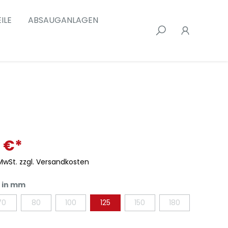
ILE
ABSAUGANLAGEN
 €*
 MwSt. zzgl. Versandkosten
 in mm
70
80
100
125
150
180