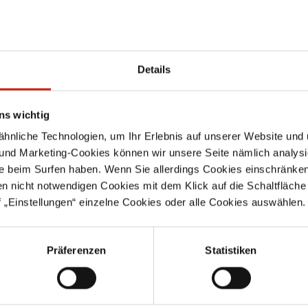
Details
ns wichtig
Sie haben Fr
nliche Technologien, um Ihr Erlebnis auf unserer Website und 
 und Marketing-Cookies können wir unsere Seite nämlich analysi
Das ESTA Serviceteam berät 
e beim Surfen haben. Wenn Sie allerdings Cookies einschränken
Dienstleistungen. Unser tele
en nicht notwendigen Cookies mit dem Klick auf die Schaltfläche 
Geschäftszeiten von Montag b
 „Einstellungen“ einzelne Cookies oder alle Cookies auswählen.
Uhr zur Verfügung.
Präferenzen
Statistiken
+49 (0)7307 804 0
shop@esta.com