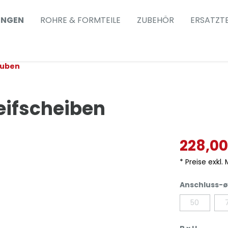
UNGEN
ROHRE & FORMTEILE
ZUBEHÖR
ERSATZTE
auben
eifscheiben
228,00
* Preise exkl.
Anschluss-ø
50