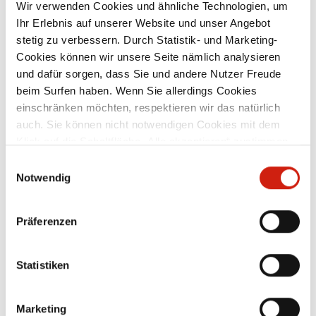
Wir verwenden Cookies und ähnliche Technologien, um
Ihr Erlebnis auf unserer Website und unser Angebot
stetig zu verbessern. Durch Statistik- und Marketing-
Cookies können wir unsere Seite nämlich analysieren
und dafür sorgen, dass Sie und andere Nutzer Freude
beim Surfen haben. Wenn Sie allerdings Cookies
einschränken möchten, respektieren wir das natürlich
auch. Sie können nicht notwendigen Cookies mit dem
Spezialschlauch für erhöhten
S
Klick auf die Schaltfläche „Alle akzeptieren“ zustimmen
Funkenflug
oder per Klick auf „Einstellungen“ einzelne Cookies oder
Einwilligungsauswahl
alle Cookies auswählen.
Notwendig
Werkstoff: Klemmprofil-Stützwendel:
feuerverzinktes Stahlband
Schlauchwerkstoff: spezialbeschichtetes,
Präferenzen
1
textiles Hochtemperaturgewebe
Ma
Materialeigenschaften: hochflexibel und
stauchbar 6:1 abriebfest Scheuerschutz
Ab
265,00 €
Statistiken
te
durch äußeres Klemmprofil weitgehend
C
d
beständig gegen erhöhten Funkenflug
ar
Temperaturbeständigkeit: ca. -40 °C bis
BS
ca. +200 °C, kurzzeitig bis ca. +280 °C
Marketing