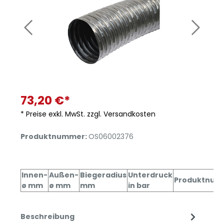
73,20 €*
* Preise exkl. MwSt. zzgl. Versandkosten
Produktnummer:
OS06002376
Innen-
Außen-
Biegeradius
Unterdruck
Produktnum
ø mm
ø mm
mm
in bar
Beschreibung