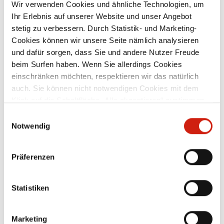
Wir verwenden Cookies und ähnliche Technologien, um
Ihr Erlebnis auf unserer Website und unser Angebot
stetig zu verbessern. Durch Statistik- und Marketing-
Cookies können wir unsere Seite nämlich analysieren
und dafür sorgen, dass Sie und andere Nutzer Freude
beim Surfen haben. Wenn Sie allerdings Cookies
einschränken möchten, respektieren wir das natürlich
auch. Sie können nicht notwendigen Cookies mit dem
Spezialschlauch für erhöhten
S
Klick auf die Schaltfläche „Alle akzeptieren“ zustimmen
Funkenflug
oder per Klick auf „Einstellungen“ einzelne Cookies oder
Einwilligungsauswahl
alle Cookies auswählen.
Notwendig
Werkstoff: Klemmprofil-Stützwendel:
feuerverzinktes Stahlband
Schlauchwerkstoff: spezialbeschichtetes,
Präferenzen
1
textiles Hochtemperaturgewebe
Ma
Materialeigenschaften: hochflexibel und
stauchbar 6:1 abriebfest Scheuerschutz
Ab
265,00 €
Statistiken
te
durch äußeres Klemmprofil weitgehend
C
d
beständig gegen erhöhten Funkenflug
ar
Temperaturbeständigkeit: ca. -40 °C bis
BS
ca. +200 °C, kurzzeitig bis ca. +280 °C
Marketing