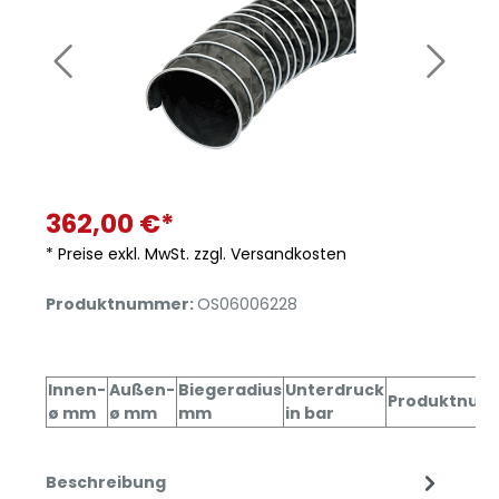
362,00 €*
* Preise exkl. MwSt. zzgl. Versandkosten
Produktnummer:
OS06006228
Innen-
Außen-
Biegeradius
Unterdruck
Produktnum
ø mm
ø mm
mm
in bar
Beschreibung