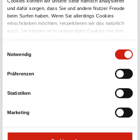
Cookies können wir unsere Seite nämlich analysieren
und dafür sorgen, dass Sie und andere Nutzer Freude
beim Surfen haben. Wenn Sie allerdings Cookies
Zubehör
einschränken möchten, respektieren wir das natürlich
auch. Sie können nicht notwendigen Cookies mit dem
Klick auf die Schaltfläche „Alle akzeptieren“ zustimmen
oder per Klick auf „Einstellungen“ einzelne Cookies oder
Einwilligungsauswahl
alle Cookies auswählen.
Notwendig
Präferenzen
Statistiken
Marketing