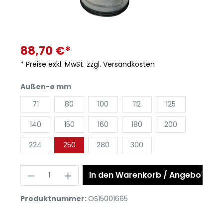
88,70 €*
* Preise exkl. MwSt. zzgl. Versandkosten
Außen-ø mm
71
80
100
112
125
140
150
160
180
200
224
250
280
300
In den Warenkorb / Angebot anf
Produktnummer:
OS15001665