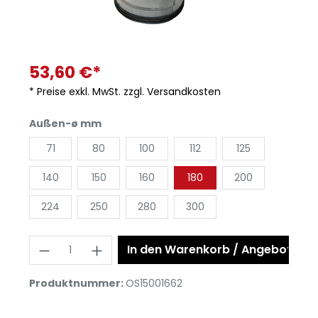
53,60 €*
* Preise exkl. MwSt. zzgl. Versandkosten
Außen-ø mm
71
80
100
112
125
140
150
160
180
200
224
250
280
300
In den Warenkorb / Angebot anf
Produktnummer:
OS15001662