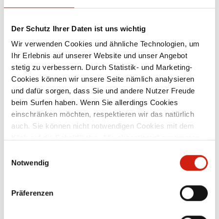
Der Schutz Ihrer Daten ist uns wichtig
Wir verwenden Cookies und ähnliche Technologien, um
8,50 €*
Ihr Erlebnis auf unserer Website und unser Angebot
* Preise exkl. MwSt. zzgl. Versandkosten
stetig zu verbessern. Durch Statistik- und Marketing-
Cookies können wir unsere Seite nämlich analysieren
ø mm
und dafür sorgen, dass Sie und andere Nutzer Freude
beim Surfen haben. Wenn Sie allerdings Cookies
60 - 215
60 - 380
60 - 540
einschränken möchten, respektieren wir das natürlich
auch. Sie können nicht notwendigen Cookies mit dem
In den Warenkorb / Angebot anf
Klick auf die Schaltfläche „Alle akzeptieren“ zustimmen
oder per Klick auf „Einstellungen“ einzelne Cookies oder
Einwilligungsauswahl
alle Cookies auswählen.
Notwendig
Produktnummer:
OSN0000049
Präferenzen
Beschreibung