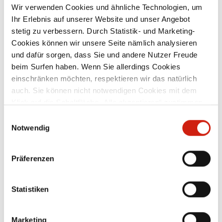
Wir verwenden Cookies und ähnliche Technologien, um
Ihr Erlebnis auf unserer Website und unser Angebot
mit Gummidichtung verzinktes
stetig zu verbessern. Durch Statistik- und Marketing-
mm
Stahlblech lieferbare Nennweiten: d1: 100
S
Cookies können wir unsere Seite nämlich analysieren
mm – 200 mm, d2: 71 mm – 200 mm –
und dafür sorgen, dass Sie und andere Nutzer Freude
weitere Nennweiten auf Anfrage
beim Surfen haben. Wenn Sie allerdings Cookies
Ab
118,00 €
einschränken möchten, respektieren wir das natürlich
auch. Sie können nicht notwendigen Cookies mit dem
Klick auf die Schaltfläche „Alle akzeptieren“ zustimmen
Zubehör
oder per Klick auf „Einstellungen“ einzelne Cookies oder
Einwilligungsauswahl
alle Cookies auswählen.
Notwendig
Präferenzen
Statistiken
Marketing