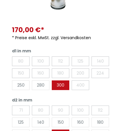
170,00 €*
* Preise exkl. MwSt. zzgl. Versandkosten
d1 in mm
80
100
112
125
140
150
160
180
200
224
250
280
300
400
d2 in mm
71
80
90
100
112
125
140
150
160
180