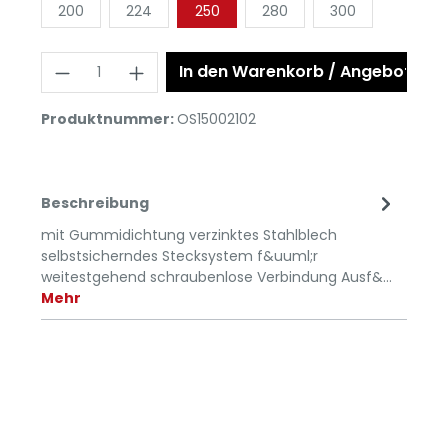
200
224
250
280
300
In den Warenkorb / Angebot anf
Produktnummer:
OS15002102
Beschreibung
mit Gummidichtung verzinktes Stahlblech
selbstsicherndes Stecksystem f&uuml;r
weitestgehend schraubenlose Verbindung Ausf&…
Mehr