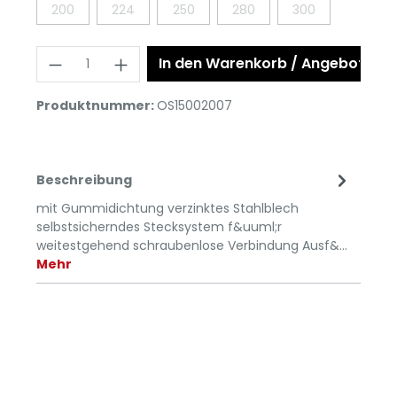
200
224
250
280
300
In den Warenkorb / Angebot anf
Produktnummer:
OS15002007
Beschreibung
mit Gummidichtung verzinktes Stahlblech
selbstsicherndes Stecksystem f&uuml;r
weitestgehend schraubenlose Verbindung Ausf&…
Mehr