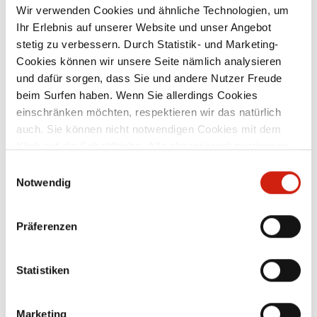
Wir verwenden Cookies und ähnliche Technologien, um
Ihr Erlebnis auf unserer Website und unser Angebot
mit Gummidichtung verzinktes
stetig zu verbessern. Durch Statistik- und Marketing-
mm
Stahlblech lieferbare Nennweiten: d1: 100
S
Cookies können wir unsere Seite nämlich analysieren
mm – 200 mm, d2: 71 mm – 200 mm –
und dafür sorgen, dass Sie und andere Nutzer Freude
weitere Nennweiten auf Anfrage
beim Surfen haben. Wenn Sie allerdings Cookies
Ab
118,00 €
einschränken möchten, respektieren wir das natürlich
auch. Sie können nicht notwendigen Cookies mit dem
Klick auf die Schaltfläche „Alle akzeptieren“ zustimmen
Zubehör
oder per Klick auf „Einstellungen“ einzelne Cookies oder
Einwilligungsauswahl
alle Cookies auswählen.
Notwendig
Präferenzen
Statistiken
Marketing