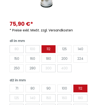
75,90 €*
* Preise exkl. MwSt. zzgl. Versandkosten
d1 in mm
80
100
112
125
140
150
160
180
200
224
250
280
300
400
d2 in mm
71
80
90
100
112
125
140
150
160
180