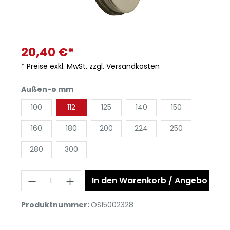
20,40 €*
* Preise exkl. MwSt. zzgl. Versandkosten
Außen-ø mm
100
112
125
140
150
160
180
200
224
250
280
300
In den Warenkorb / Angebot anf
Produktnummer:
OS15002328