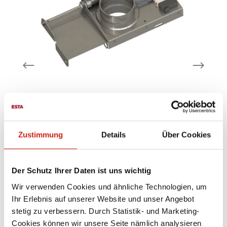
Pneumatischer
Absperrschieber
Zustimmung
Details
Über Cookies
ner
aus stabilem Blech mit einer
umgekanteten Führungsleiste
N
Der Schutz Ihrer Daten ist uns wichtig
pneumatisch betätigt,
Wir verwenden Cookies und ähnliche Technologien, um
mm
Druckluftanschluss Steuerspannung 24 V
DC Datenblatt*inklusive zwei Nippel, lose
Ihr Erlebnis auf unserer Website und unser Angebot
beigelegt
stetig zu verbessern. Durch Statistik- und Marketing-
Ab
225,00 €
Cookies können wir unsere Seite nämlich analysieren