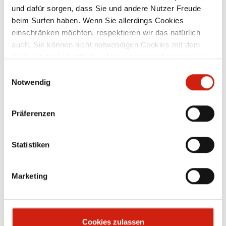
und dafür sorgen, dass Sie und andere Nutzer Freude
Zubehör
beim Surfen haben. Wenn Sie allerdings Cookies
einschränken möchten, respektieren wir das natürlich
auch. Sie können nicht notwendigen Cookies mit dem
Klick auf die Schaltfläche „Alle akzeptieren“ zustimmen
oder per Klick auf „Einstellungen“ einzelne Cookies oder
Einwilligungsauswahl
alle Cookies auswählen.
Notwendig
Präferenzen
Statistiken
Marketing
Cookies zulassen