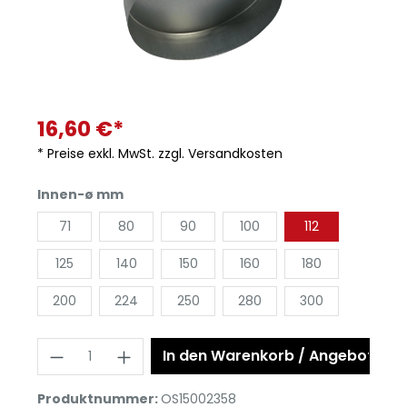
16,60 €*
* Preise exkl. MwSt. zzgl. Versandkosten
Innen-ø mm
71
80
90
100
112
125
140
150
160
180
200
224
250
280
300
In den Warenkorb / Angebot anf
Produktnummer:
OS15002358