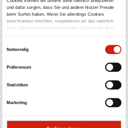
Cookies können wir unsere Seite nämlich analysieren
und dafür sorgen, dass Sie und andere Nutzer Freude
beim Surfen haben. Wenn Sie allerdings Cookies
Zubehör
einschränken möchten, respektieren wir das natürlich
auch. Sie können nicht notwendigen Cookies mit dem
Klick auf die Schaltfläche „Alle akzeptieren“ zustimmen
oder per Klick auf „Einstellungen“ einzelne Cookies oder
Einwilligungsauswahl
alle Cookies auswählen.
Notwendig
Präferenzen
Statistiken
Marketing