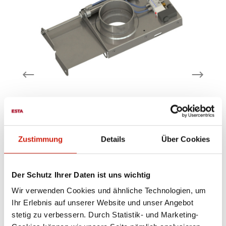
Pneumatischer
Zustimmung
Details
Über Cookies
Absperrschieber
ner
aus stabilem Blech mit einer
Der Schutz Ihrer Daten ist uns wichtig
umgekanteten Führungsleiste
S
pneumatisch betätigt,
Wir verwenden Cookies und ähnliche Technologien, um
mm
Druckluftanschluss Steuerspannung 24 V
Ihr Erlebnis auf unserer Website und unser Angebot
DC Datenblatt*inklusive zwei Nippel, lose
stetig zu verbessern. Durch Statistik- und Marketing-
beigelegt
Ab
225,00 €